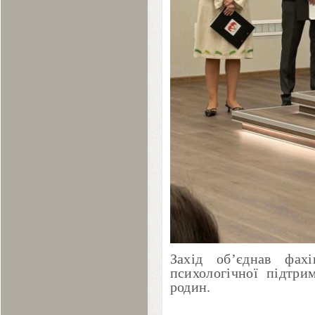
Захід об’єднав фах
психологічної підтрим
родин.