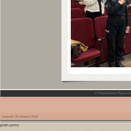
© Управління Луцької
czwartek,
06
sierpień
2026
gratis porno