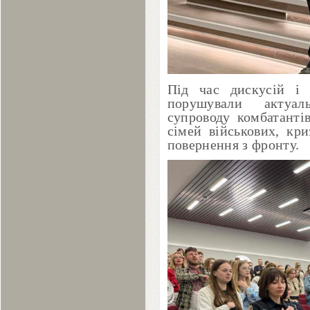
Під час дискусій і 
порушували актуал
супроводу комбатанті
сімей військових, кри
повернення з фронту.