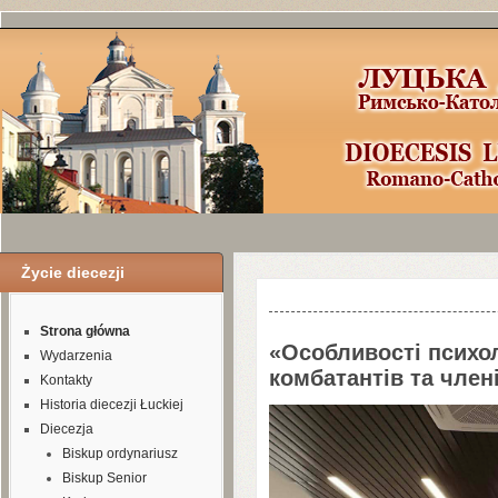
Życie diecezji
Шаблоны Joomla
3
здесь:
http://www.j
Strona główna
«Особливості психо
Wydarzenia
комбатантів та члені
Kontakty
Historia diecezji Łuckiej
Diecezja
Biskup ordynariusz
Biskup Senior