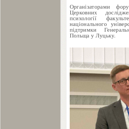
Організаторами фор
Церковних дослідж
психології факульт
національного універ
підтримки Генераль
Польща у Луцьку.