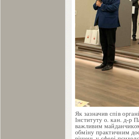
Як зазначив спів орга
Інституту о. кан. д-р 
важливим майданчиком 
обміну практичним до
рішень у сфері психоло