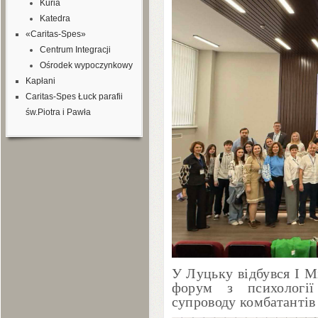
Kuria
Katedra
«Caritas-Spes»
Centrum Integracji
Ośrodek wypoczynkowy
Kapłani
Caritas-Spes Łuck parafii
św.Piotra i Pawła
У Луцьку відбувся І 
форум з психології
супроводу комбатантів 