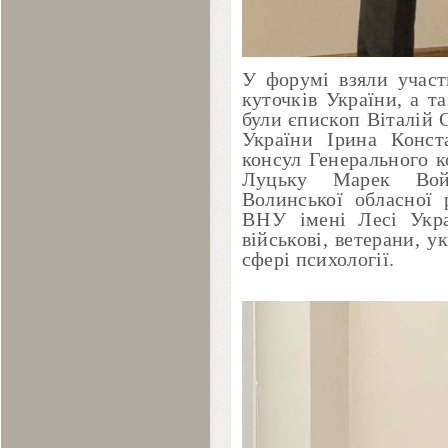
У форумі взяли учас
куточків України, а т
були єпископ Віталій 
України Ірина Конст
консул Генерального к
Луцьку Марек Войц
Волинської обласної 
ВНУ
імені Лесі Укра
військові, ветерани, у
сфері психології.