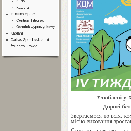
Kuria
Katedra
«Caritas-Spes»
Centrum Integracji
Ośrodek wypoczynkowy
Kapłani
Caritas-Spes Łuck parafii
św.Piotra i Pawła
Улюблені у Х
Дорогі бат
Звертаємося до всіх, к
місію виховання зроста
Сьогодні людство – як