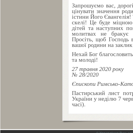
Запрошуємо вас, дорогі
цінувати значення род
істини Його Євангелія! 
скелі! Це буде міцною
дітей та наступних по
молитвах не бракує 
Просіть, щоб Господь 
вашої родини на закли
Нехай Бог благословить 
та молоді!
27
травня
2020
року
№
28
/
2020
Єпископи Римсько-Катол
Пастирський лист потр
України у неділю
7
чер
часі).