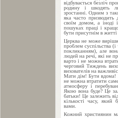
відбувається безліч про
родину і шкодять л
зростанні. Одним з так
яка часто призводить 
своїм домом, а іноді 
пошуках праці і кращо
бути присутнім в житт
Церква не може виріши
проблем суспільства (і 
покликанням), але вон
людей на речі, які не п
варто і не можна втра
черговий Тиждень вихо
вихователів на важливі
Мати дім! Бути вдома! 
не можна втратити сам
атмосферу і перебуван
Якою вона буде? Це за
батьки! Це залежить ві
кількості часу, який 
вами.
Кожний християнин ма