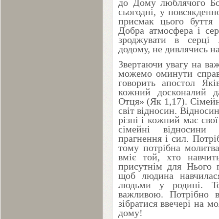
до Дому люблячого Бо
сьогодні, у повсякден
присмак цього буття 
Добра атмосфера і се
зроджувати в серці 
додому, не дивлячись н
Звертаючи увагу на ва
можемо оминути справу
говорить апостол Які
кожний досконалий да
Отця» (Як
1
,
17
). Сімей
світ відносин. Відносин
різні і кожний має сво
сімейні відносини 
прагнення і сил. Потрі
тому потрібна молитва
вміє той, хто навчит
присутнім для Нього 
щоб людина навчилас
людьми у родині. Т
важливою. Потрібно в
зібратися ввечері на мо
дому!