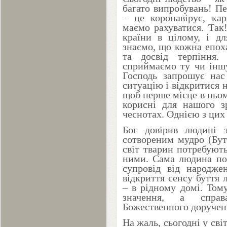
багато випробувань! П
– це коронавірус, ка
маємо рахуватися. Так
країни в цілому, і дл
знаємо, що кожна епох
та досвід терпіння
сприймаємо ту чи іншу
Господь запрошує нас
ситуацію і відкритися 
щоб перше місце в ньом
корисні для нашого з
чеснотах. Однією з цих 
Бог довірив людині 
сотвореним мудро (Бу
світ тварин потребуют
ними. Сама людина пот
супровід від народжен
відкриття сенсу буття
– в рідному домі. Том
значення, а спра
Божественного доручен
На жаль, сьогодні у сві