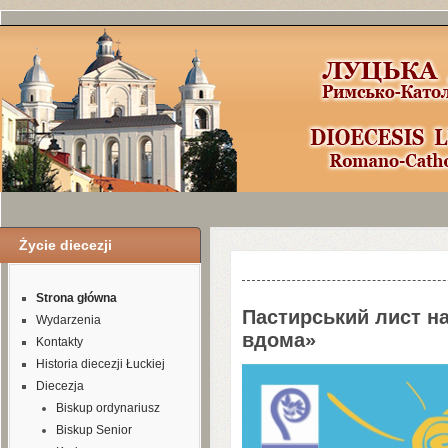
Życie diecezji
Шаблоны Joomla
3
здесь:
http://www.j
Strona główna
Пастирський лист н
Wydarzenia
вдома»
Kontakty
Historia diecezji Łuckiej
Diecezja
Biskup ordynariusz
Biskup Senior