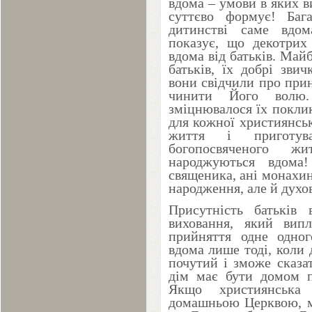
вдома – умови в яких в
суттєво формує! Баг
дитинстві саме вдо
показує, що декотрих
вдома від батьків. Майб
батьків, їх добрі зви
вони свідчили про прин
чинити Його волю.
зміцнювалося їх поклик
для кожної християнсь
життя і приготув
богопосвяченого 
народжуються вдома
священика, ані монахині
народження, але й духо
Присутність батьків
виховання, який випл
прийняття одне одног
вдома лише тоді, коли 
почутий і зможе сказа
дім має бути домом п
Якщо християнська
домашньою Церквою, м