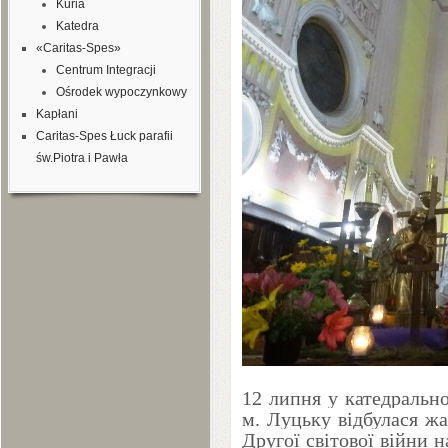
Kuria
Katedra
«Caritas-Spes»
Centrum Integracji
Ośrodek wypoczynkowy
Kapłani
Caritas-Spes Łuck parafii
św.Piotra i Pawła
12
липня у катедральном
м. Луцьку відбулася жа
Другої світової війни 