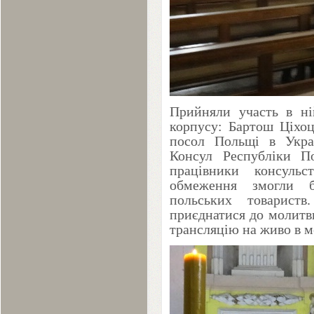
При
й
няли участь в н
корпусу: Бартош Ціхо
посол Польщі в Укра
Консул Республіки 
працівники консуль
обмеження змогли 
польських товарист
приєднатися до молитв
трансляцію на живо
в
м