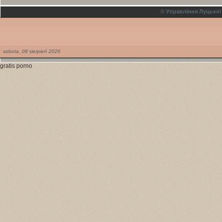
© Управління Луцької
sobota,
08
sierpień
2026
gratis porno