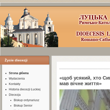
Życie diecezji
Шаблоны Joomla
3
здесь:
http://www.j
Strona główna
«щоб усякий, хто Син
Wydarzenia
мав вічне життя»
Kontakty
Historia diecezji Łuckiej
Diecezja
Biskup ordynariusz
Biskup Senior