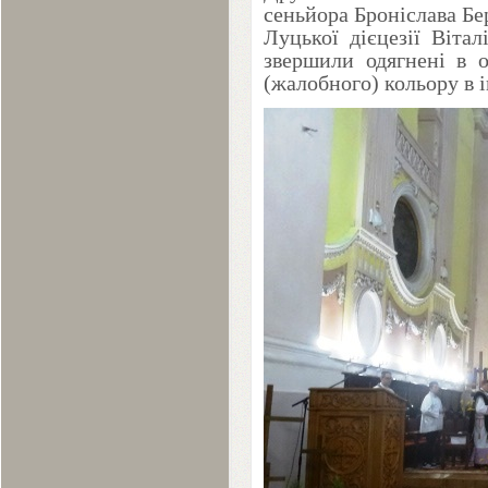
сеньйора Броніслава Бе
Луцької дієцезії Віта
звершили одягнені в о
(жалобного) кольору в і