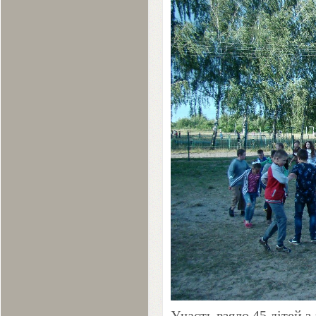
Участь взяло
45
дітей з