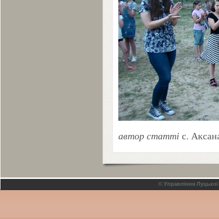
автор
статті
с. Аксан
© Управління Луцької