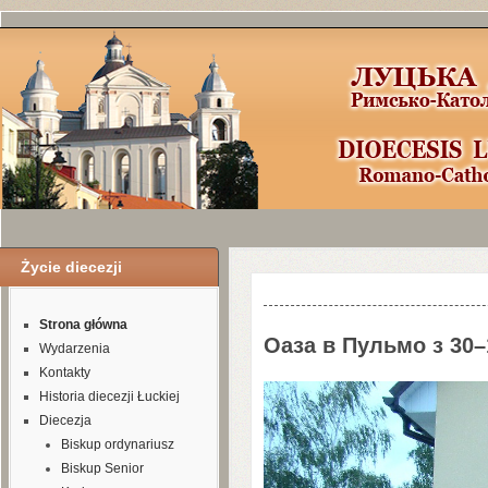
Życie diecezji
Шаблоны Joomla
3
здесь:
http://www.j
Strona główna
Оаза в Пульмо з
30
–
Wydarzenia
Kontakty
Historia diecezji Łuckiej
Diecezja
Biskup ordynariusz
Biskup Senior