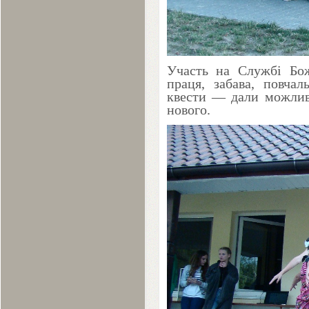
Участь на Службі Божі
праця, забава, повчал
квести — дали можливі
нового.