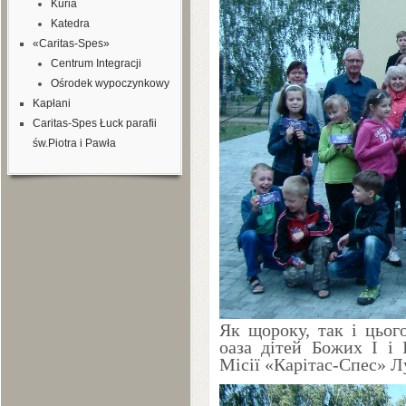
Kuria
Katedra
«Caritas-Spes»
Centrum Integracji
Ośrodek wypoczynkowy
Kapłani
Caritas-Spes Łuck parafii
św.Piotra i Pawła
Як щороку, так і цьог
оаза дітей Божих І і
Місії «Карітас-Спес» Лу