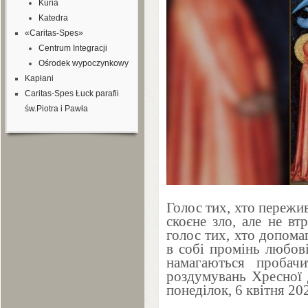
Kuria
Katedra
«Caritas-Spes»
Centrum Integracji
Ośrodek wypoczynkowy
Kapłani
Caritas-Spes Łuck parafii
św.Piotra i Pawła
Голос тих, хто пережи
скоєне зло, але не вт
голос тих, хто допома
в собі промінь любові
намагаються пробач
роздумувань Хресної 
понеділок,
6
квітня
20