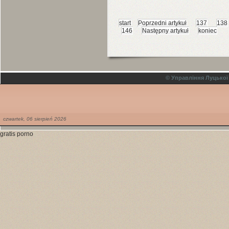
start
Poprzedni artykuł
137
138
146
Następny artykuł
koniec
© Управління Луцької
czwartek,
06
sierpień
2026
gratis porno