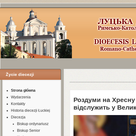
Życie diecezji
Уроки по Joomla
3
можно найти здесь
Strona główna
Wydarzenia
Роздуми на Хресну 
Kontakty
відслужить у Вели
Historia diecezji Łuckiej
Diecezja
Biskup ordynariusz
Biskup Senior