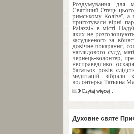
Роздумування для м
Святіший Отець цього 
римському Колізеї, а 
приготували вірні пар
Palazzi» в місті Паду
яких не розголошуються
засудженого за вбивс
довічне покарання, со
наглядового суду, мат
чернець-волонтер, пре
несправедливо оскар
багатьох років слідст
медитацій зібрали
волонтерка Татьяна Ма
Czytaj więcej…
Духовне святе При