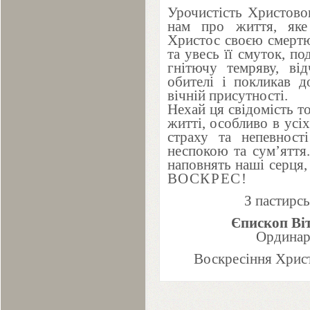
Урочистість Христово
нам про життя, яке 
Христос своєю смертю
та увесь її смуток, по
гнітючу темряву, ві
обителі і покликав д
вічній присутності.
Нехай ця свідомість 
житті, особливо в усіх
страху та непевност
неспокою та сум’яття.
наповнять наші серця,
ВОСКРЕС
!
З пастирс
Єпископ Ві
Ординарі
Воскресіння Хрис