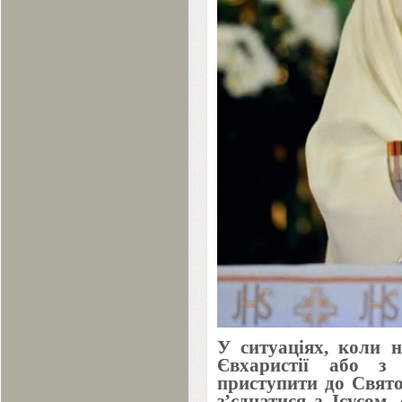
У ситуаціях, коли 
Євхаристії або з
приступити до Свято
з’єднатися з Ісусом,