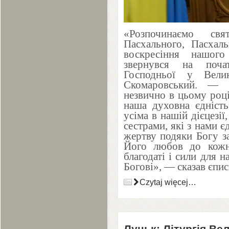
«Розпочинаємо свя
Пасхального, Пасхаль
воскресіння нашог
звернувся на поча
Господньої у Вели
Скомаровський. — 
незвично в цьому році
наша духовна єдність
усіма в нашій дієцезі
сестрами, які з нами 
жертву подяки Богу за
Його любов до кожн
благодаті і сили для 
Богові», — сказав єпис
Czytaj więcej…
Луцьк: Літургія Вел