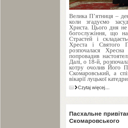
Велика П’ятниця – де
коли згадуємо засу
Христа. Цього дня не
богослужіння, що на
Страстей і складаєть
Хреста і Святого
розпочалася Хресна
попровадив настоятел
Далі, о
18
-й, розпочал
котру очолив Його П
Скомаровський, а сп
вікарії луцької катедри
Czytaj więcej…
Пасхальне привіта
Скомаровського