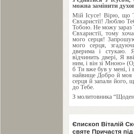
можна замінити духо
Мій Ісусе! Вірю, що 
Євхаристії! Люблю Теб
Тобою. Не можу зараз 
Євхаристії, тому хо
мого серця! Запрошую
мого серця, згадую
дверима і стукаю. 
відчинить двері, Я вв
ним, і він зі Мною» (
б Ти вже був у мені, і
найвище Добро й моя 
серця й запали його, 
до Тебе.
З молитовника “Щоден
Єпископ Віталій С
святе Причастя під