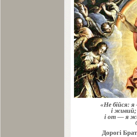
«Не бійся: я
і живий;
і от — я ж
Дорогі Брат