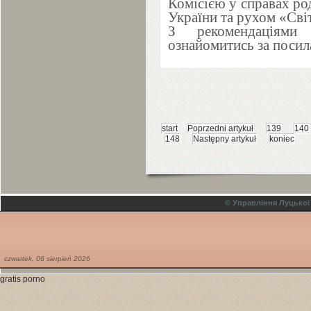
Комісією у справах ро
України та рухом «Сві
З рекомендаціями
ознайомитись за посил
start
Poprzedni artykuł
139
140
148
Następny artykuł
koniec
© Управління Луцької
czwartek,
06
sierpień
2026
gratis porno