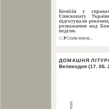
Комісія у справа
Єпископату Украї
підготували рекомен
розважання над Бо
неділю.
Czytaj więcej…
ДОМАШНЯ
ЛІТУР
Великодня (
17
.
05
.