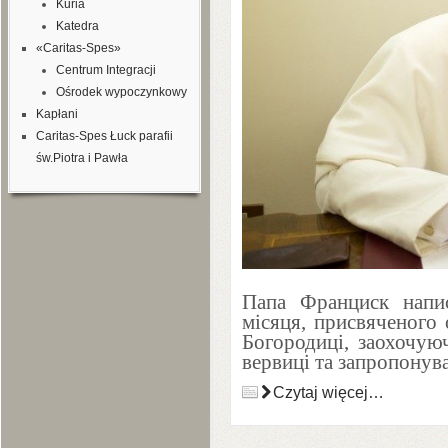
Kuria
Katedra
«Caritas-Spes»
Centrum Integracji
Ośrodek wypoczynkowy
Kapłani
Caritas-Spes Łuck parafii
św.Piotra i Pawła
Папа Франциск напи
місяця, присвяченого 
Богородиці, заохочую
вервиці та запропонув
Czytaj więcej…