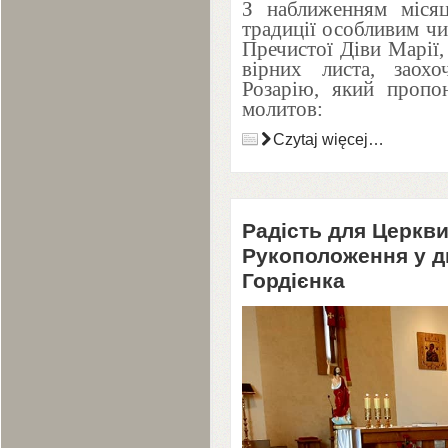
З наближенням місяц
традиції особливим ч
Пречистої Діви Марії,
вірних листа, заох
Розарію, який пропо
молитов:
Czytaj więcej…
Радість для Церкви 
Рукоположення у д
Гордієнка