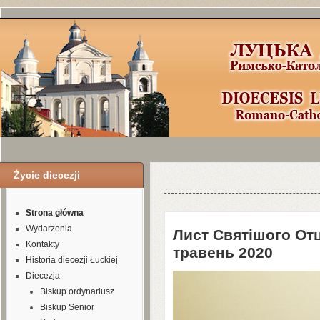
Życie diecezji
Уроки по Joomla
3
можно найти здесь
Strona główna
Wydarzenia
Лист Святішого Отц
Kontakty
травень
2020
Historia diecezji Łuckiej
Diecezja
Biskup ordynariusz
Biskup Senior