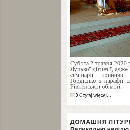
Субота
2
травня
2020
р
Луцької дієцезії, адже
семінарії прийняв
Гордієнко з парафії с
Рівненської області.
Czytaj więcej…
ДОМАШНЯ
ЛІТУР
Великодню неділю 