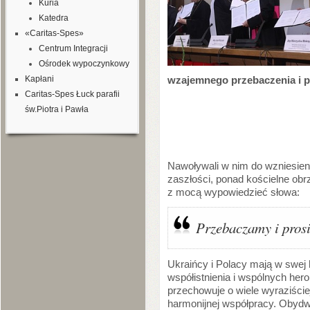
Kuria
Katedra
«Caritas-Spes»
Centrum Integracji
Ośrodek wypoczynkowy
Kapłani
wzajemnego przebaczenia i p
Caritas-Spes Łuck parafii
św.Piotra i Pawła
Nawoływali w nim do wzniesieni
zaszłości, ponad kościelne obr
z mocą wypowiedzieć słowa:
Przebaczamy i prosi
Ukraińcy i Polacy mają w swej h
współistnienia i wspólnych her
przechowuje o wiele wyraziście
harmonijnej współpracy. Obydw