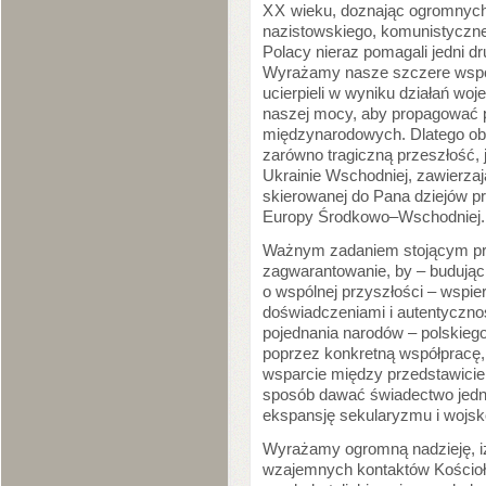
XX
wieku, doznając ogromnych 
nazistowskiego, komunistyczne
Polacy nieraz pomagali jedni d
Wyrażamy nasze szczere współc
ucierpieli w wyniku działań wo
naszej mocy, aby propagować p
międzynarodowych. Dlatego ob
zarówno tragiczną przeszłość, 
Ukrainie Wschodniej, zawierzaj
skierowanej do Pana dziejów pro
Europy Środkowo–Wschodniej.
Ważnym zadaniem stojącym prz
zagwarantowanie, by – budując 
o wspólnej przyszłości – wspie
doświadczeniami i autentycznoś
pojednania narodów – polskiego
poprzez konkretną współpracę,
wsparcie między przedstawicie
sposób dawać świadectwo jedno
ekspansję sekularyzmu i wojs
Wyrażamy ogromną nadzieję, i
wzajemnych kontaktów Kościoła