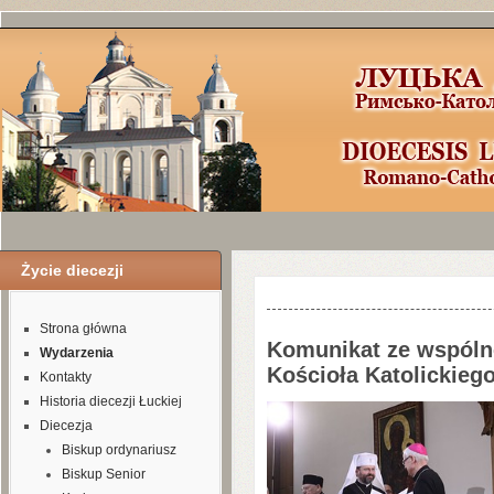
Życie diecezji
Шаблоны Joomla
3
здесь:
http://www.j
Strona główna
Komunikat ze wspólne
Wydarzenia
Kościoła Katolickiego
Kontakty
Historia diecezji Łuckiej
Diecezja
Biskup ordynariusz
Biskup Senior