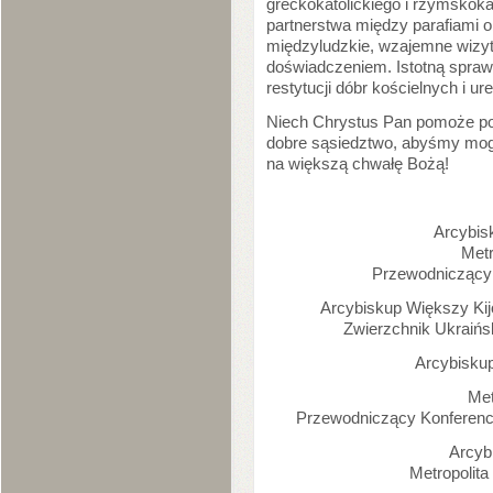
greckokatolickiego i rzymskokat
partnerstwa między parafiami 
międzyludzkie, wzajemne wizyt
doświadczeniem. Istotną sprawą
restytucji dóbr kościelnych i u
Niech Chrystus Pan pomoże po
dobre sąsiedztwo, abyśmy mog
na większą chwałę Bożą!
Arcybis
Metr
Przewodniczący 
Arcybiskup Większy Ki
Zwierzchnik Ukraińs
Arcybiskup
Met
Przewodniczący Konferenc
Arcyb
Metropolit