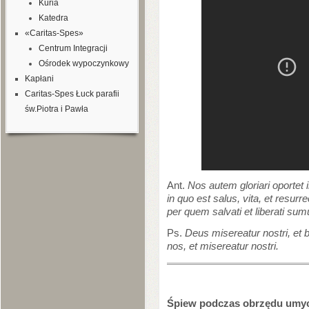
Kuria
Katedra
«Caritas-Spes»
Centrum Integracji
Ośrodek wypoczynkowy
Kapłani
Caritas-Spes Łuck parafii
św.Piotra i Pawła
Ant.
Nos autem gloriari oportet i
in quo est salus, vita, et resurre
per quem salvati et liberati sum
Ps.
Deus misereatur nostri, et 
nos, et misereatur nostri.
Śpiew podczas obrzędu umyc