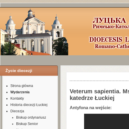
Życie diecezji
Шаблоны Joomla
3
здесь:
http://www.j
Strona główna
Veterum sapientia. M
Wydarzenia
katedrze Łuckiej
Kontakty
Historia diecezji Łuckiej
Antyfona na wejście:
Diecezja
Biskup ordynariusz
Biskup Senior