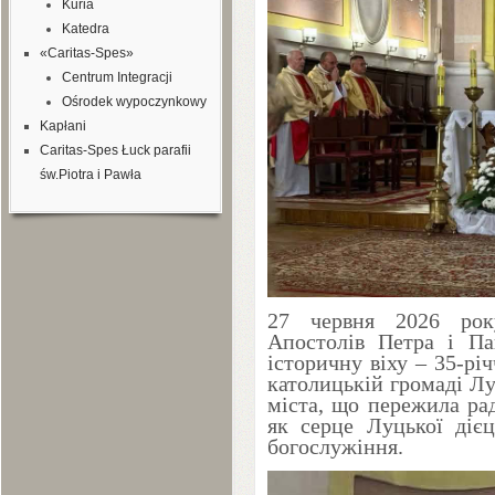
Kuria
Katedra
«Caritas-Spes»
Centrum Integracji
Ośrodek wypoczynkowy
Kapłani
Caritas-Spes Łuck parafii
św.Piotra i Pawła
27
червня
2026
року
Апостолів Петра і Па
історичну віху –
35
-рі
католицькій громаді Л
міста, що пережила ра
як серце Луцької дієц
богослужіння.