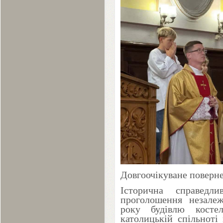
Довгоочікуване поверн
Історична справедли
проголошення незале
року будівлю косте
католицькій спільноті