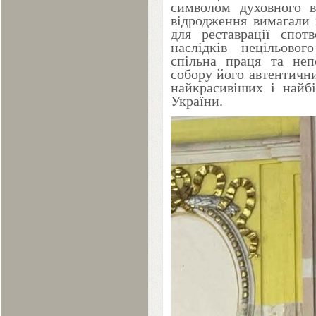
символом духовного в
відродження вимагали 
для реставрації спотв
наслідків нецільовог
спільна праця та неп
собору його автентичн
найкрасивіших і найб
України.