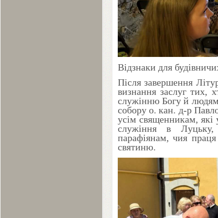
Відзнаки для будівничи
Після завершення Літу
визнання заслуг тих, 
служінню Богу й людям 
собору о. кан. д-р Павл
усім священникам, які 
служіння в Луцьку,
парафіянам, чия праця
святиню.