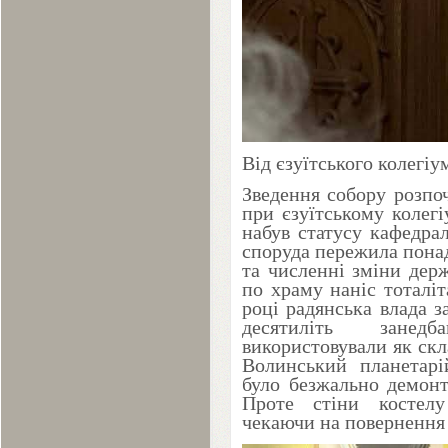
Від єзуїтського колегіу
Зведення собору розп
при єзуїтському колегі
набув статусу кафедра
споруда пережила пона
та численні зміни дер
по храму наніс тоталі
році радянська влада з
десятиліть занед
використовували як скла
Волинський планетарі
було безжально демонт
Проте стіни костелу
чекаючи на повернення 