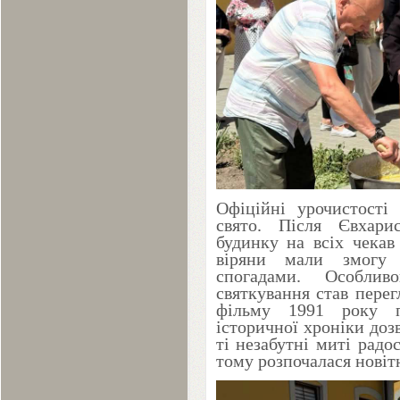
Офіційні урочистості
свято. Після Євхарис
будинку на всіх чекав
віряни мали змогу 
спогадами. Особли
святкування став пере
фільму
1991
року пр
історичної хроніки до
ті незабутні миті радо
тому розпочалася новітн