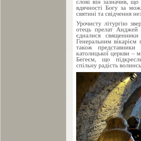
слові він зазначив, що
вдячності Богу за мож
святині та свідчення не
Урочисту літургію зве
отець прелат Анджей 
єдналися священники 
Генеральним вікарієм 
також представники д
католицької церкви – 
Бегеєм, що підкресл
спільну радість волинсь