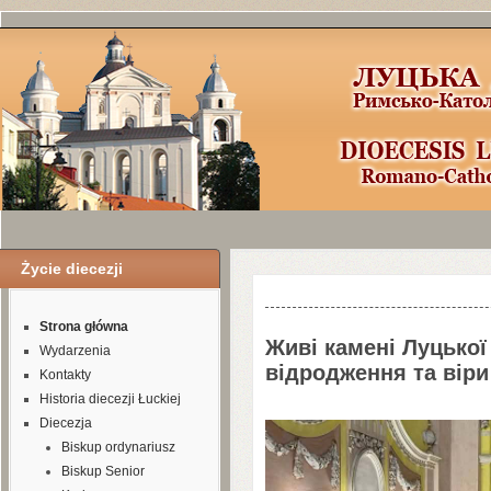
Życie diecezji
Шаблоны Joomla
3
здесь:
http://www.j
Strona główna
Живі камені Луцької
Wydarzenia
відродження та віри
Kontakty
Historia diecezji Łuckiej
Diecezja
Biskup ordynariusz
Biskup Senior