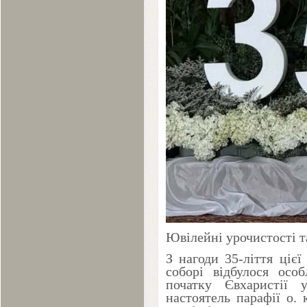
Ювілейні урочистості т
З нагоди
35
-ліття ціє
соборі відбулося осо
початку Євхаристії 
настоятель парафії о.