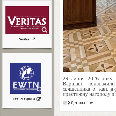
Veritas
29
липня
2026
року у
Варшаві відзначи
священника о. кан. д
престижну нагороду з 
EWTN
Україна
Детальніше…