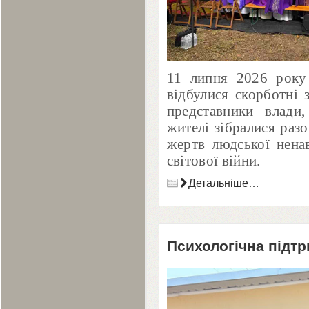
11
липня
2026
року 
відбулися скорботні 
представники влади,
жителі зібралися раз
жертв людської нена
світової війни.
Детальніше…
Психологічна підтр