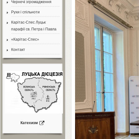
Чернечі згромадження
Рухи і спільноти
Карітас-Спес Луцьк
парафії св. Петра і Павла
«Карітас-Спес»
Контакт
Катехизм