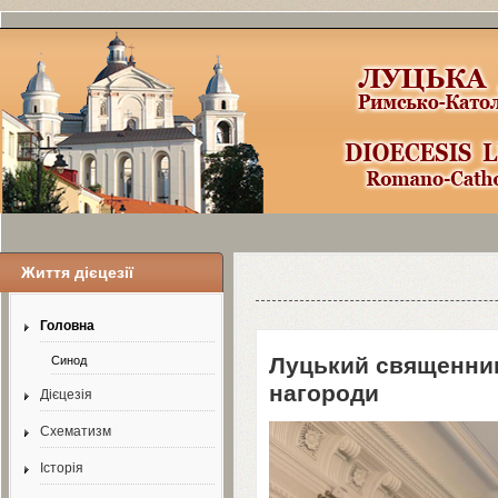
Життя дієцезії
Уроки по Joomla
3
можно найти здесь
Головна
Луцький священник
Синод
нагороди
Дієцезія
Схематизм
Історія