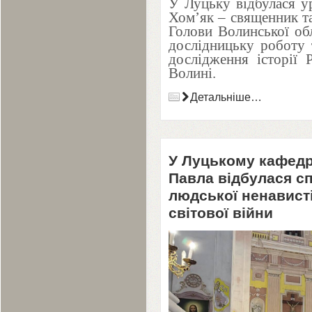
У Луцьку відбулася ур
Хом’як – священник та
Голови Волинської обл
дослідницьку роботу 
дослідження історії 
Волині.
Детальніше…
У Луцькому кафедр
Павла відбулася сп
людської ненависті
світової війни