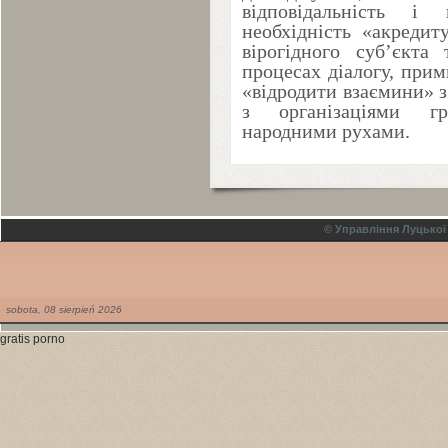
відповідальність і
необхідність «акредит
вірогідного суб’єкта
процесах діалогу, прим
«відродити взаємини» 
з організаціями гр
народними рухами.
© Управління Луцької
sobota,
08
sierpień
2026
gratis porno