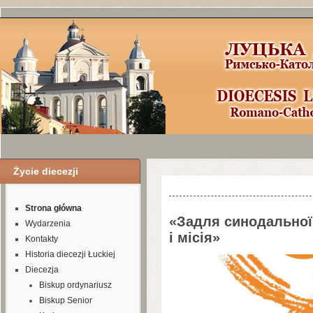
Życie diecezji
Шаблоны Joomla
3
здесь:
http://www.j
Strona główna
«Задля синодальної
Wydarzenia
і місія»
Kontakty
Historia diecezji Łuckiej
Diecezja
Biskup ordynariusz
Biskup Senior