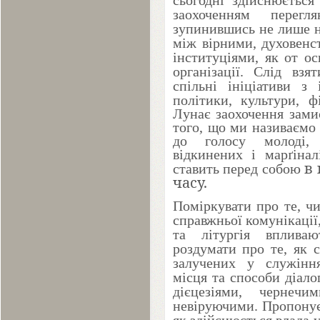
сьогодні здійснюється
заохоченням перегл
зупинившись не лише на
між вірними, духовенс
інституціями, як от осв
організації. Слід вз
спільні ініціативи з
політики, культури, ф
Лунає заохочення зами
того, що ми називаємо
до голосу молоді, 
відкинених і марґіна
в
ставить перед собою
часу.
Поміркувати про те, чи
справжньої комунікації
та літургія вплива
роздумати про те, як с
залучених у служінн
місця та способи діалог
дієцезіями, чернеч
невіруючими. Пропонує