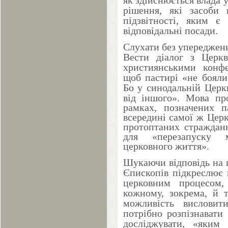
як здійснюється влада 
рішення, які засоби 
підзвітності, яким є
відповідальні посади.
Слухати
без упереджень
Вести діалог
з Церкв
християнськими конфе
щоб пастирі «не бояли
Бо у синодальній Церк
від іншого».
Мова про 
рамках, позначених 
всередині самої ж Церк
протоптаних страждан
для «перезапуску м
церковного життя».
Шукаючи відповідь на 
Єпископів підкреслює 
церковним процесом
кожному, зокрема, й т
можливість висловит
потрібно розпізнавати
досліджувати, «яким