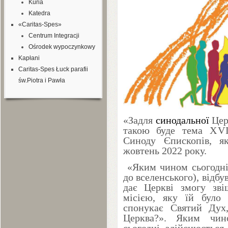
Kuria
Katedra
«Caritas-Spes»
Centrum Integracji
Ośrodek wypoczynkowy
Kapłani
Caritas-Spes Łuck parafii
św.Piotra i Pawła
«Задля
синодальної
Церк
такою буде тема
XV
Синоду Єпископів, 
жовтень
2022
року.
«Яким чином сьогодні,
до вселенського), відбу
дає Церкві змогу зві
місією, яку їй було
спонукає Святий Дух
Церква?».
Яким чином