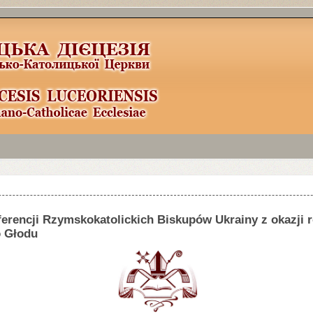
la
3
здесь:
http://www.joomla
3
x.ru/joomla
3
-templates.html
erencji Rzymskokatolickich Biskupów Ukrainy z okazji 
o Głodu