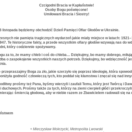
Czcigodni Bracia w Kapłaństwie!
Osoby Bogu poświęcone!
Umiłowani Bracia i Siostry!
8
listopada będziemy obchodzić Dzień Pamięci Ofiar Głodów w Ukrainie.
zesnych nie pamięta tragicznych wydarzeń jakie miały miejsce w latach:
1921
–
947
. Te historyczne fakty, a przede wszystkim ofiary głodów wzywają nas do w
dni, który codziennie spożywamy.
gu za to, że mamy chleb i coś do chleba… Dziękujmy, bo mamy dobrego, miłuj
 dba o zaspokojenie wszystkich naszych potrzeb. Dziękujmy, bo wdzięczność jes
tnia.
przepraszajmy Boga za zło, jakie szerzyło się poprzez ideologię, która spowod
iżyła godność człowieczą tych, kto poddał się kłamstwu i znęcał się nad inny
dlitwy prośmy też Pana, byśmy wierzyli i zaufali Temu, który jest Twórcą i Da
i duchowych. Prośmy także za tych, którzy na ziemi cierpieli głód i przekroczyli
ierając śmiercią głodową, aby w niebie razem ze Zbawicielem radowali się na 
eństwem
+ Mieczysław Mokrzycki,
Metropolita Lwowski