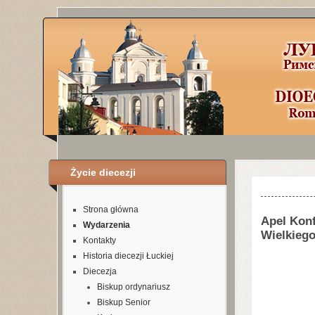
Życie diecezji
Шаблоны Joom
Strona główna
Apel Konf
Wydarzenia
Wielkieg
Kontakty
Historia diecezji Łuckiej
Diecezja
Biskup ordynariusz
Biskup Senior