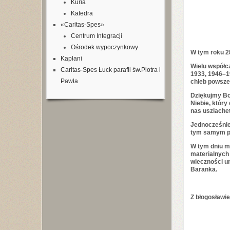
Kuria
Katedra
«Caritas-Spes»
Centrum Integracji
Ośrodek wypoczynkowy
W tym roku
2
Kapłani
Wielu współc
Caritas-Spes Łuck parafii św.Piotra i
1933
,
1946
–
1
Pawła
chleb powsze
Dziękujmy Bo
Niebie, który
nas uszlache
Jednocześnie 
tym samym pon
W tym dniu mo
materialnych 
wieczności um
Baranka.
Z błogosławi