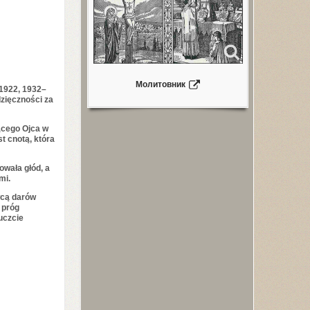
Молитовник
1922
,
1932
–
dzięczności za
ącego Ojca w
t cnotą, która
owała głód, a
mi.
wcą darów
 próg
uczcie