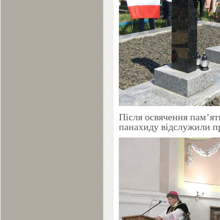
Після освячення пам’я
панахиду відслужили п