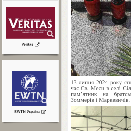
Veritas
13
липня
2024
року єп
час Св. Меси в селі Сі
пам’ятник на братсь
Зоммерів і Маркевичів.
EWTN
Україна