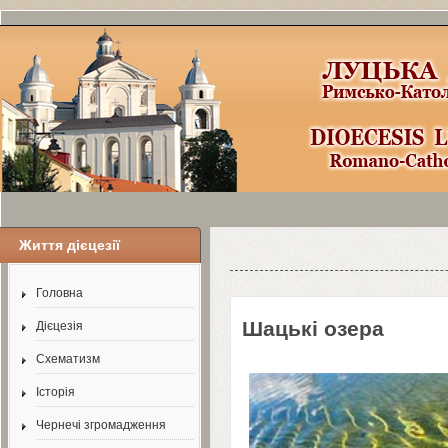
Життя дієцезії
http://www.joomla
3
x.ru/joomla
3
-templat
Головна
Шацькі озера
Дієцезія
Схематизм
Історія
Чернечі згромадження