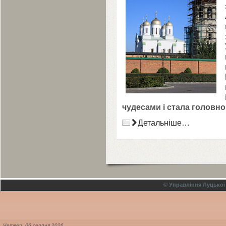
чудесами і стала головн
Детальніше…
© Управління Луцької
Четвер,
06
серпня
2026