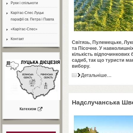
Рухи і спільноти
Карітас-Спес Луцьк
парафії св. Петра і Павла
«Карітас-Спес»
Контакт
Світязь, Пулемецьке, Лу
та Пісочне. У навколишні
кількість відпочинкових б
садиб, так що туристи м
вибору.
Детальніше…
Надслучанська Шв
Катехизм