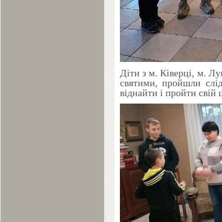
Діти з м. Ківерці, м. Л
святими, пройшли слід
віднайти і пройти свій 