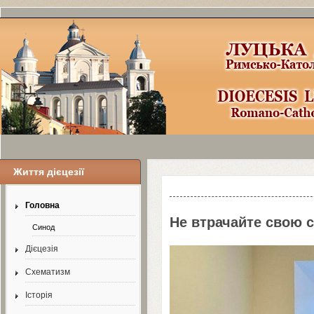
Життя дієцезії
Шаблоны Joomla
3
здесь:
http://www.j
Головна
Не втрачайте свою с
Синод
Дієцезія
Схематизм
Історія