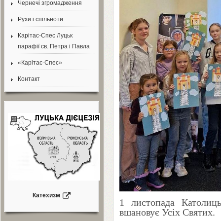
Чернечі згромадження
Рухи і спільноти
Карітас-Спес Луцьк
парафії св. Петра і Павла
«Карітас-Спес»
Контакт
Катехизм
1
листопада Католиць
вшановує Усіх Святих.