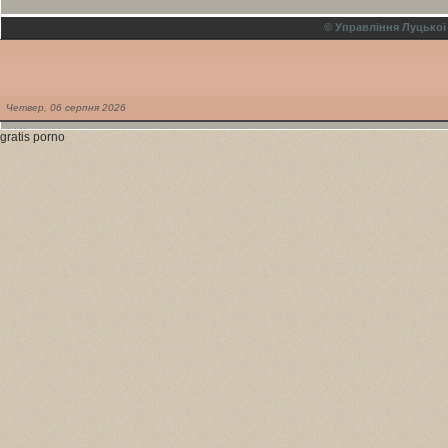
© Управління Луцької
Четвер,
06
серпня
2026
gratis porno