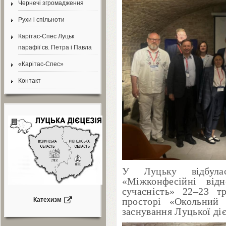
Чернечі згромадження
Рухи і спільноти
Карітас-Спес Луцьк
парафії св. Петра і Павла
«Карітас-Спес»
Контакт
У Луцьку відбу
«Міжконфесійні від
сучасність»
22
–
23
тр
просторі «Окольний 
Катехизм
заснування Луцької діє