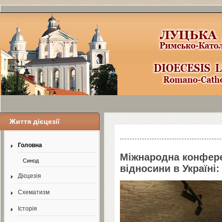
Життя дієцезії
Шаблоны Joomla
3
здесь:
http://www.j
Головна
Міжнародна конфере
Синод
відносини в Україні:
Дієцезія
Схематизм
Історія