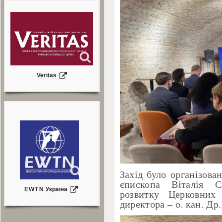
Veritas
Захід було організова
єпископа Віталія С
EWTN
Україна
розвитку Церковних
директора – о. кан. Др