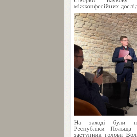
створює наукову 
міжконфесійних дослі
На заході були пр
Республіки Польща 
заступник голови Вол