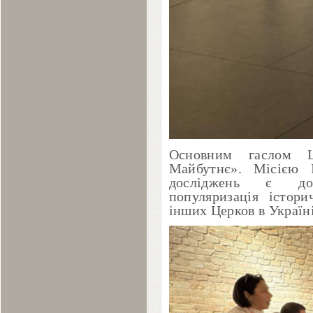
Основним гаслом Ц
Майбутнє». Місією 
досліджень є дос
популяризація істор
інших Церков в Україні