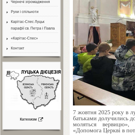
Чернечі згромадження
Рухи і спільноти
Карітас-Спес Луцьк
парафії св. Петра і Павла
«Карітас-Спес»
Контакт
7
жовтня
2025
року в лу
батьками долучились до
Катехизм
моляться вервицю»,
«Допомога Церкві в пот