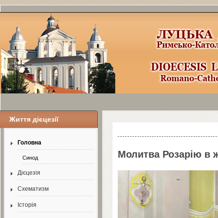
Життя дієцезії
Шаблоны Joomla
3
здесь:
http://www.j
Головна
Молитва Розарію в 
Синод
Дієцезія
Схематизм
Історія