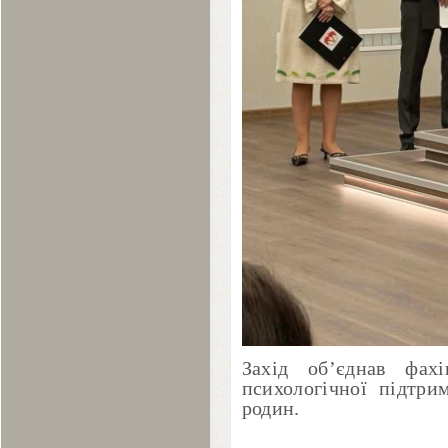
Захід об’єднав фах
психологічної підтрим
родин.