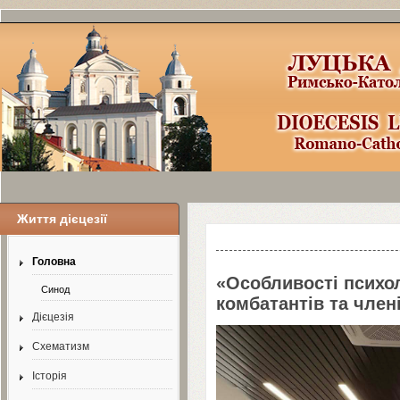
Життя дієцезії
Шаблоны Joomla
3
здесь:
http://www.j
Головна
«Особливості психо
Синод
комбатантів та члені
Дієцезія
Схематизм
Історія