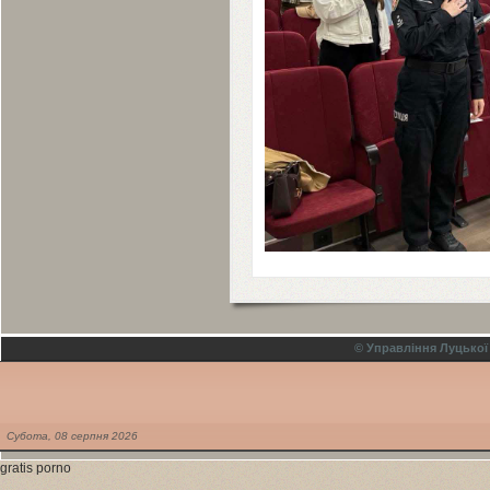
© Управління Луцької
Субота,
08
серпня
2026
gratis porno