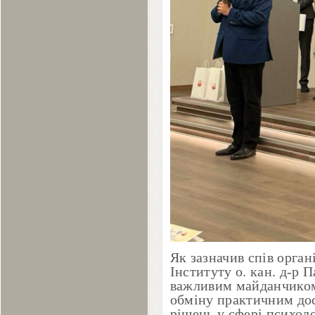
Як зазначив спів орга
Інституту о. кан. д-р 
важливим майданчиком 
обміну практичним до
рішень у сфері психоло