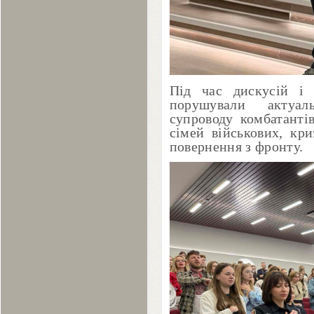
Під час дискусій і 
порушували актуал
супроводу комбатанті
сімей військових, кри
повернення з фронту.