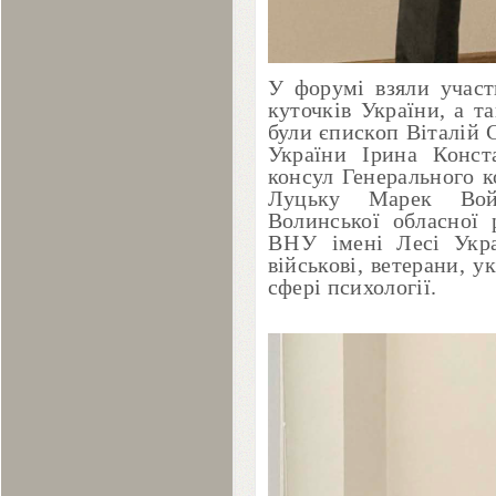
У форумі взяли учас
куточків України, а т
були єпископ Віталій 
України Ірина Конст
консул Генерального к
Луцьку Марек Войц
Волинської обласної 
ВНУ
імені Лесі Укра
військові, ветерани, у
сфері психології.