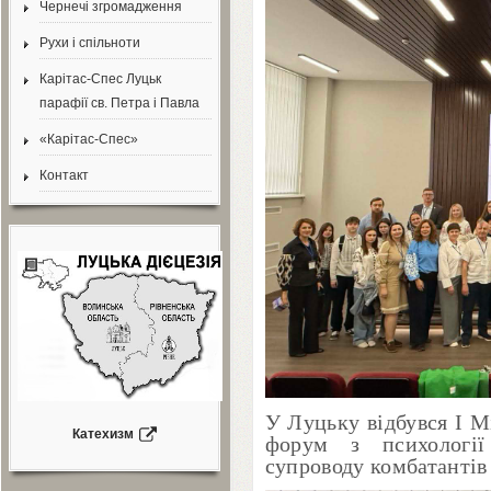
Чернечі згромадження
Рухи і спільноти
Карітас-Спес Луцьк
парафії св. Петра і Павла
«Карітас-Спес»
Контакт
У Луцьку відбувся І 
Катехизм
форум з психології
супроводу комбатантів 