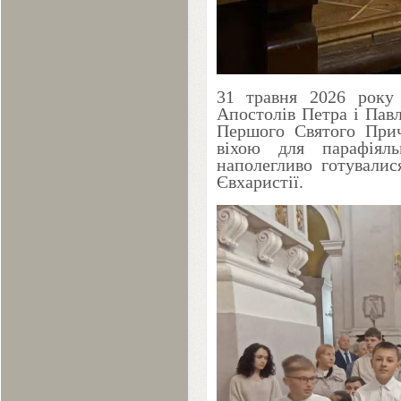
31
травня
2026
року 
Апостолів Петра і Павл
Першого Святого Прич
віхою для парафіял
наполегливо готувалис
Євхаристії.