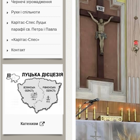
Чернечі згромадження
Рухи і спільноти
Карітас-Спес Луцьк
парафії св. Петра і Павла
«Карітас-Спес»
Контакт
Катехизм