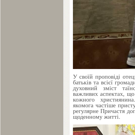
У своїй проповіді отец
батьків та всієї грома
духовний зміст таїн
важливих аспектах, що
кожного християнин
якомога частіше прист
регулярне Причастя доп
щоденному житті.