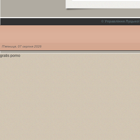
© Управління Луцької
П’ятниця,
07
серпня
2026
gratis porno