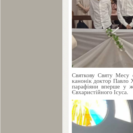
Святкову Святу Месу о
канонік доктор Павло 
парафіяни вперше у ж
Євхаристійного Ісуса.