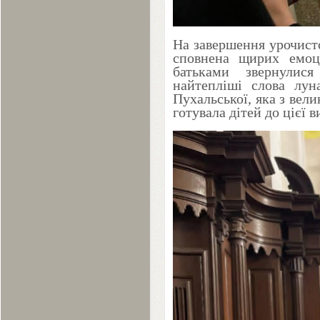
На завершення урочисто
сповнена щирих емоці
батьками звернулис
найтепліші слова лун
Пухальської, яка з вел
готувала дітей до цієї в