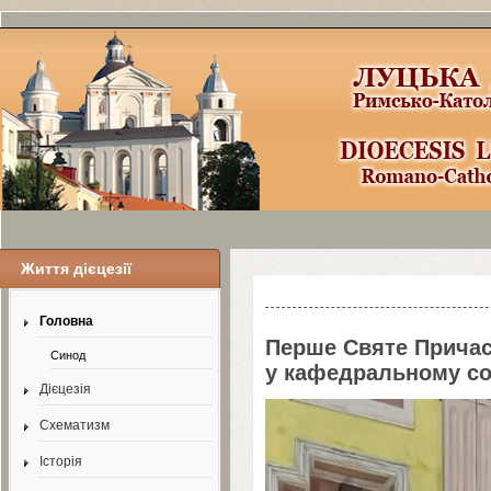
Життя дієцезії
Шаблоны Joomla
3
здесь:
http://www.j
Головна
Перше Святе Причаст
Синод
у кафедральному со
Дієцезія
Схематизм
Історія