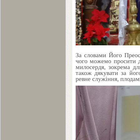
За словами Його Преос
чого можемо просити 
милосердя, зокрема дл
також дякувати за йог
ревне служіння, плодам