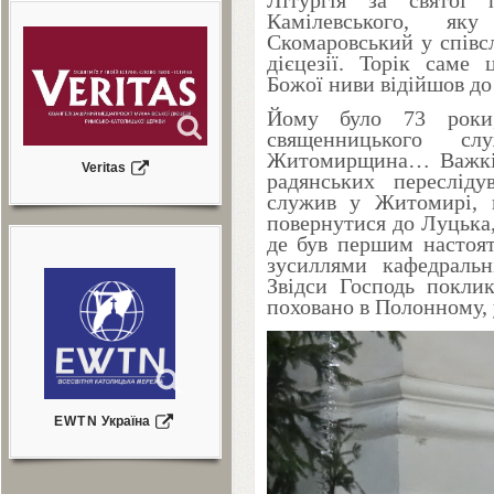
Літургія за святої 
Камілевського, як
Скомаровський у співс
дієцезії. Торік саме
Божої ниви відійшов до
Йому було
73
роки
священницького сл
Житомирщина… Важкі 
Veritas
радянських переслід
служив у Житомирі, в
повернутися до Луцька,
де був першим настоят
зусиллями кафедральн
Звідси Господь покли
поховано в Полонному, у
EWTN
Україна