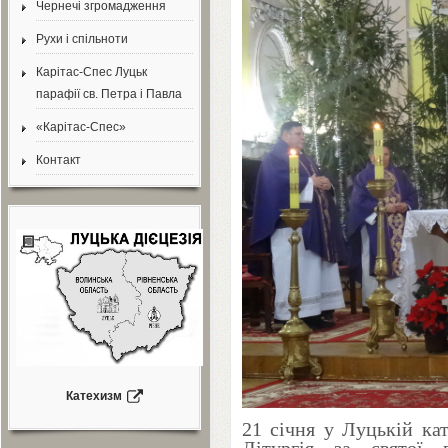
Чернечі згромадження
Рухи і спільноти
Карітас-Спес Луцьк
парафії св. Петра і Павла
«Карітас-Спес»
Контакт
Катехизм
21
січня у Луцькій кат