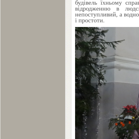
будівель їхньому спр
відродженню в людс
непоступливий, а водн
і простоти.