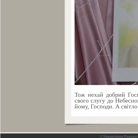
Тож нехай добрий Гос
свого слугу до Небесно
йому, Господи. А світло
© Управління Луцької