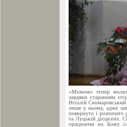
«Можемо тепер молит
завдяки старанням отц
Віталій Скомаровський п
лише у ньому, адже за
повернуто і розпочато 
та Луцькій дієцезіях. 
працюючи на Божу сл