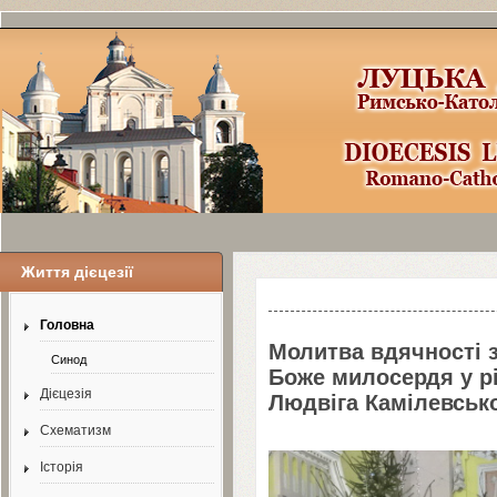
Життя дієцезії
Шаблоны Joomla
3
здесь:
http://www.j
Головна
Молитва вдячності з
Синод
Боже милосердя у рі
Дієцезія
Людвіга Камілевськ
Схематизм
Історія