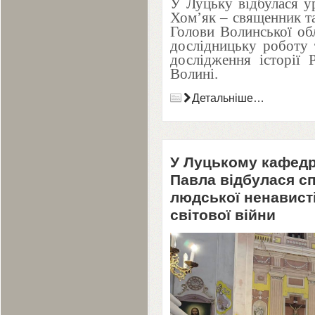
У Луцьку відбулася ур
Хом’як – священник та
Голови Волинської обл
дослідницьку роботу 
дослідження історії 
Волині.
Детальніше…
У Луцькому кафедр
Павла відбулася сп
людської ненависті
світової війни