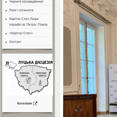
Чернечі згромадження
Рухи і спільноти
Карітас-Спес Луцьк
парафії св. Петра і Павла
«Карітас-Спес»
Контакт
Катехизм