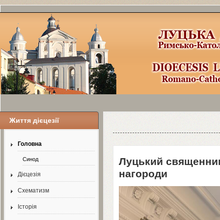
Життя дієцезії
Уроки по Joomla
3
можно найти здесь
Головна
Луцький священник
Синод
нагороди
Дієцезія
Схематизм
Історія