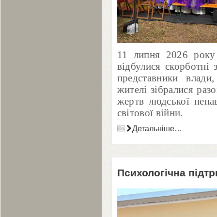
11
липня
2026
року 
відбулися скорботні 
представники влади,
жителі зібралися раз
жертв людської нена
світової війни.
Детальніше…
Психологічна підтр