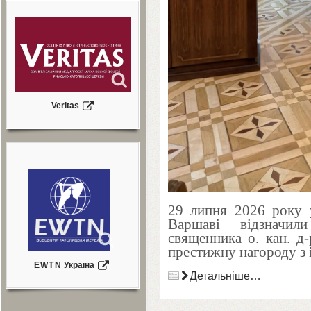
Veritas
29
липня
2026
року у
Варшаві відзначи
священника о. кан. д
престижну нагороду з 
EWTN
Україна
Детальніше…