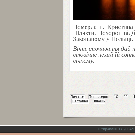
Померла п. Кристина
Шляхти. Похорон від
Закопаному у Польщі.
Вічне спочивання дай п
віковічне нехай їй сві
вічному.
Початок
Попередня
10
11
Наступна
Кінець
© Управління Луцької