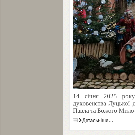
14
січня
2025
року 
духовенства Луцької ді
Павла та Божого Милос
Детальніше…