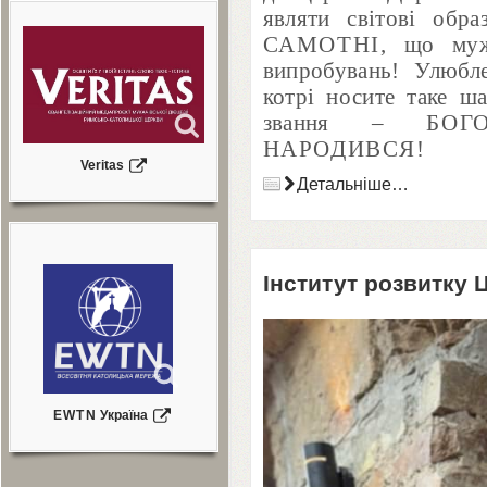
являти світові обр
САМОТНІ
, що муж
випробувань! Улюбл
котрі носите таке ш
звання –
БОГ
НАРОДИВСЯ
!
Veritas
Детальніше…
Інститут розвитку
EWTN
Україна