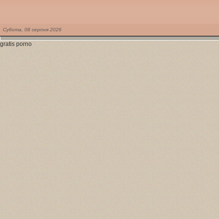
Субота,
08
серпня
2026
gratis porno