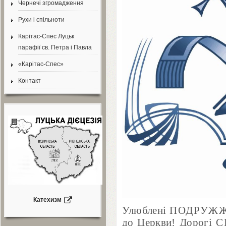
Чернечі згромадження
Рухи і спільноти
Карітас-Спес Луцьк
парафії св. Петра і Павла
«Карітас-Спес»
Контакт
Катехизм
Улюблені
ПОДРУЖ
до Церкви!
Дорогі
С