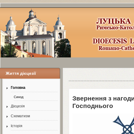
Життя дієцезії
Уроки по Joomla
3
можно найти здесь
Головна
Звернення з нагоди
Синод
Господнього
Дієцезія
Схематизм
Історія