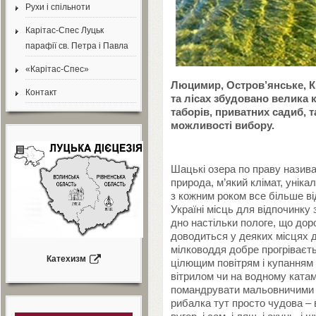
Рухи і спільноти
Карітас-Спес Луцьк
парафії св. Петра і Павла
«Карітас-Спес»
Люцимир, Остров’янське, К
Контакт
та лісах збудовано велика к
таборів, приватних садиб, 
можливості вибору.
Шацькі озера по праву назив
природа, м’який клімат, уніка
з кожним роком все більше ві
Україні місць для відпочинку з
дно настільки пологе, що дор
доводиться у деяких місцях 
мілководдя добре прогріваєт
Катехизм
цілющим повітрям і купанням у
вітрилом чи на водному катам
помандрувати мальовничими ок
рибалка тут просто чудова –