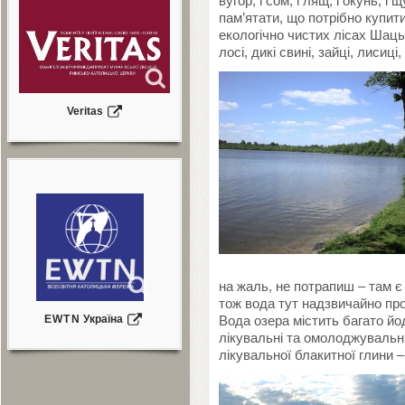
вугор, і сом, і лящ, і окунь, 
пам’ятати, що потрібно купит
екологічно чистих лісах Шаць
лосі, дикі свині, зайці, лисиці,
Veritas
на жаль, не потрапиш – там є
тож вода тут надзвичайно про
EWTN
Україна
Вода озера містить багато йод
лікувальні та омолоджувальні
лікувальної блакитної глини 