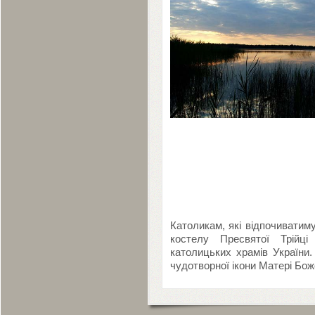
Католикам, які відпочиватим
костелу Пресвятої Трійц
католицьких храмів України.
чудотворної ікони Матері Бо