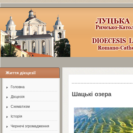
Життя дієцезії
Шаблоны Joomla
3
здесь:
http://www.j
Головна
Шацькі озера
Дієцезія
Схематизм
Історія
Чернечі згромадження