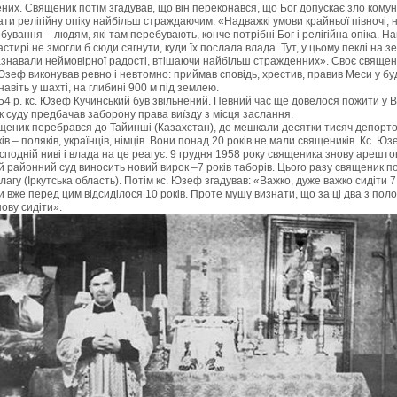
них. Священик потім згадував, що він переконався, що Бог допускає зло комун
ати релігійну опіку найбільш страждаючим: «Надважкі умови крайньої півночі,
бування – людям, які там перебувають, конче потрібні Бог і релігійна опіка. На
стирі не змогли б сюди сягнути, куди їх послала влада. Тут, у цьому пеклі на зе
знавали неймовірної радості, втішаючи найбільш стражденних». Своє свяще
 Юзеф виконував ревно і невтомно: приймав сповідь, хрестив, правив Меси у бу
навіть у шахті, на глибині
900
м під землею.
54
р. кс. Юзеф Кучинський був звільнений. Певний час ще довелося пожити у В
к суду предбачав заборону права виїзду з місця заслання.
щеник перебрався до Тайинші (Казахстан), де мешкали десятки тисяч депорт
ів – поляків, українців, німців. Вони понад
20
років не мали священиків. Кс. Юз
подній ниві і влада на це реагує:
9
грудня
1958
року священика знову арешто
й районний суд виносить новий вирок –
7
років таборів. Цього разу священик п
агу (Іркутська область). Потім кс. Юзеф згадував: «Важко, дуже важко сидіти
7
и вже перед цим відсиділося
10
років. Проте мушу визнати, що за ці два з пол
ову сидіти».