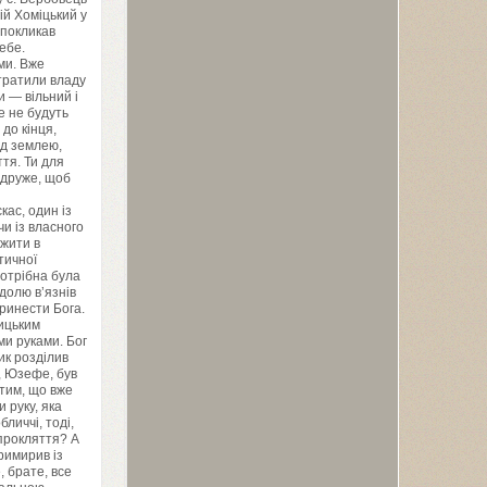
ій Хоміцький у
 покликав
ебе.
ми. Вже
тратили владу
и — вільний і
е не будуть
 до кінця,
під землею,
ття. Ти для
 друже, щоб
кас, один із
чи із власного
ежити в
тичної
потрібна була
долю в’язнів
принести Бога.
ницьким
ми руками. Бог
ик розділив
, Юзефе, був
 тим, що вже
 руку, яка
личчі, тоді,
 прокляття? А
римирив із
 брате, все