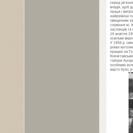
серед ув’язне
влади, щоб д
праця і випро
найревніші па
священики за
служіння кс.
засланців та 
16
жовтня
19
оскільки виро
У
1956
р. свя
роках католик
працює на Гос
Кокчетавськи
табори Ангарл
особливо кол
варто було зн