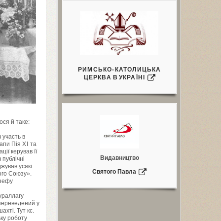
РИМСЬКО-КАТОЛИЦЬКА
ЦЕРКВА
В
УКРАЇНІ
ося й таке:
 участь в
папи Пія
ХІ
та
ції керував її
Видавництво
 публічні
жував усякі
Святого Павла
ого Союзу».
Юзефу
ураллагу
переведений у
ахті. Тут кс.
ьку роботу