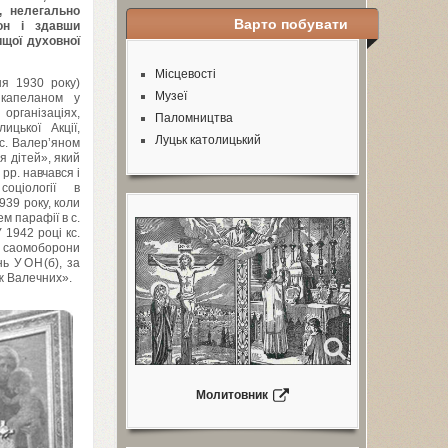
, нелегально
Варто побувати
он і здавши
щої духовної
Місцевості
тня
1930
року)
Музеї
 капеланом у
організаціях,
Паломництва
ицької Акції,
Луцьк католицький
кс. Валер’яном
 дітей», який
рр. навчався і
оціології в
939
року, коли
м парафії в с.
У
1942
році кс.
 саомоборони
ань
УОН
(б), за
ж Валечних».
Молитовник