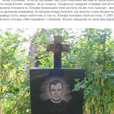
я. Тепер спочивай, ти на це заслужив. Наступні покоління житимуть твоєю все
ти склав Богові і людям». За ці слова кс. Альфонсас невдовзі отримав третій 
олила поховати кс. Юзефа Кучинського біля костелу, які він того прагнув – мог
а далекому кладовищі, бо місцева влада боялася, що могила стане місцем п
довищі стоїть лише пам’ятник, а тіло кс. Юзефа поховано біля костела. У
1985
м його спогади «Між парафією і табором». Всього священик за свою віру відс