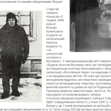
льонжеком та іншими священиками Луцької
Слідство
тривало
понад рік.
6
травня
1946
року кс.
Юзефа
Кучинського
осудили за
нелегальний
перехід
кордону та
«за
шпигунство
на користь
Ватикану». У звинувачувальному акті говорил
«Будучи агентом Ватикану, весь час провадив
антирадянську політику папи римського і брав
організації «Католицька Акція» за наказами 
з антирадянською метою. Як член цієї організа
молодіжним відділом, систематично проводив
лекції на антирадянську тематику і розповсюд
можливі наклепи та домисли проти Радянськ
Прокурор вимагав смертної кари, проте кс. 
присудили
10
років виправних таборів.
Спочатку священик перебував у таборах Сев
(Ірбіт Свердловської області), у січня
1947
р. 
Воркуту, де
7
років пропрацював на вугільній ш
и католицьким священиками (а їх тут було понад
20
!) вів активну душпастирс