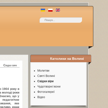
Католики на Волині
Свідки віри
Молитви
Святі Волині
Свідки віри
Чудотворні ікони
го
1904
року в
Фотогалереї
а молоді роки
 Знаємо, що у
Відео
педагогічне
икання, яке
можливо, юнак