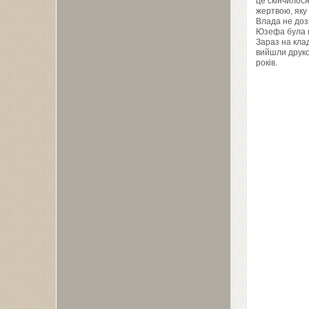
це скінчилос
жертвою, яку 
Влада не дозв
Юзефа була н
Зараз на кла
вийшли друко
років.