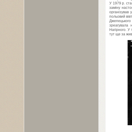
У
1979
р. ста
заміну насто
організував 
польовий вів
Джепецького
зреагувала 
Нагірного. У
тут ще за жи