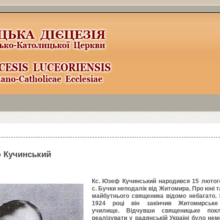
la
3
здесь:
http://www.joomla
3
x.ru/joomla
3
-templates.html
 Кучинський
Кс. Юзеф Кучинський народився
15
люто
с. Бучки неподалік від Житомира. Про юні т
майбутнього священика відомо небагато.
1924
році він закінчив Житомирське 
училище. Відчувши священицьке покл
реалізувати у радянській Україні було не