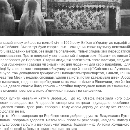
инський знову вийшов на волю
9
січня
1965
року. Виїхав в Україну, до парафії 
ької області. Умови тут були спартанські – священик спочатку жив у невеличкій
го
5
квадратних метрів, без води та опалення, і тільки згодом зміг перебратися
помешкання. Проте невдовзі уповноважений зі справ релігії фактично вигнав й
перебрався до Вербівця. Старші люди, які пам’ятають свого пастиря, згадують
ув усміхнений і завжди міг знайти час для людей – і для своїх парафіян, і для
івці була нелегкою: священик обслуговував ще й парафії Сніткова та Лучинець
е було, тож доводилося добиратися і випадковим транспортом, і кіньми, і піш
в три Меси у неділю, сповідав, уділяв таїнств, потай катехізував дітей. А оск
 вистачало, то до нього приїжджали католики не тільки з Вінничини, але й з і
сти не давали спокою йому спокою – постійно погрожували новим ув’язненням
в місцевій пресі регулярно з’являлися пасквілі на священика.
лося купити невелику хату у Вербівцю, і до кс. Юзефа переїхала його рідн
вести господарство. А здоров’я священика потрохи підупадало, особливо
– далися взнаки довгі роки таборів, і тому часом дорогу до храму без сторо
 долати не міг.
4
р. кс. Юзеф запросив до Вербівця свого доброго друга кс. Владислава Буко
дпочив і поправив здоров’я. Разом вони провели реколекції, навідали могилу 
 Шаргороді та були з візитом у «патріарха Поділля» – кс. Антонія Хоміцького
ької дієцезії та їхнього приятеля і наставника.