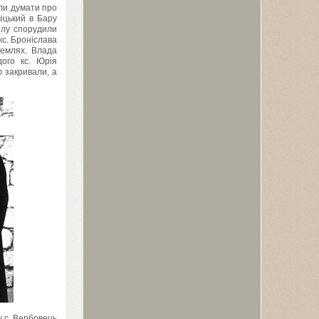
ли думати про
іцький в Бару
елу спорудили
кс. Броніслава
землях. Влада
ого кс. Юрія
ю закривали, а
у с. Вербовець