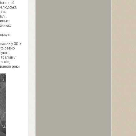
істичної
 нелюдська
віть
млі,
ницьке
динках
оркуті,
ованих у
30
-х
еф ревно
вують.
отрапив у
років,
овиною роки