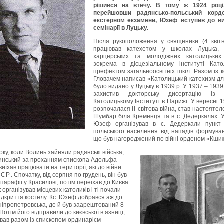
рішився на втечу. В тому ж
1924
році
перейшовши радянсько-польський корд
екстерном екзамени, Юзеф вступив до ви
семінарії в Луцьку.
Після рукоположення у священики (
4
кві
працював катехетом у школах Луцька,
харцерських та молодіжних католицьких 
зокрема в дієцезіальному інституті Катол
префектом загальноосвітніх шкіл. Разом із 
Гловачем написав «Католицький катехизм для
було видано у Луцьку в
1939
р. У
1937
–
1939
захистив докторську дисертацію із с
Католицькому Інституті в Парижі. У вересні
1
розпочалася
ІІ
світова війна, став настоятеле
Шумбар біля Кременця та в с. Дедеркалах. 
Юзеф організував в с. Дедеркали пункт
польського населення від нападів формув
що був нагороджений по війні орденом «Кши
оку, коли Волинь зайняли радянські війська,
инський за проханням єпископа Адольфа
їхав працювати на території, які до війни
РСР
. Спочатку, від серпня по грудень, він був
арафії у Красилові, потім переїхав до Києва.
організував місцевих католиків і ті почали
ідкриття костелу. Кс. Юзеф добрався аж до
ніпропетровська, де й був заарештований
8
Потім його відправили до києвської в’язниці,
ував разом із єпископом-ординарієм