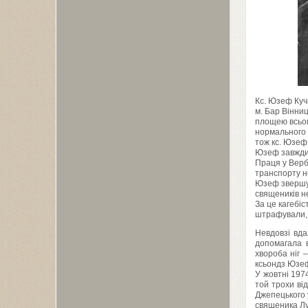
Кс. Юзеф Куч
м. Бар Вінниц
площею всьо
нормального 
тож кс. Юзеф 
Юзеф завжди б
Праця у Верб
транспорту н
Юзеф звершува
священиків не
За це кагебі
штрафували, 
Невдовзі вда
допомагала 
хвороба ніг 
ксьондз Юзеф
У жовтні
197
той трохи ві
Джепецького у
священика Луц