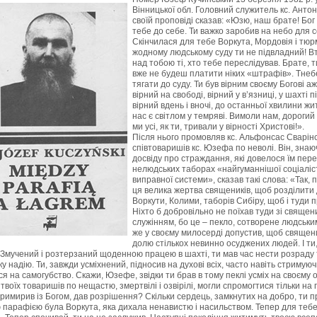
Вінницької обл. Головний служитель кс. Антон
своїй проповіді сказав: «Юзю, наш брате! Бог
тебе до себе. Ти важко заробив на небо для с
Скінчилася для тебе Воркута, Мордовія і тюр
жодному людському суду ти не підвладний! В
над тобою ті, хто тебе переслідував. Брате, т
вже не будеш платити ніких «штрафів». Тнеб
тягати до суду. Ти був вірним своєму Богові аж
вірний на свободі, вірний у в’язниці, у шахті 
вірний вдень і вночі, до останньої хвилини жи
нас є світлом у темряві. Вимоли нам, дорогий
ми усі, як ти, тривали у вірності Христові!».
Після нього промовляв кс. Альфонсас Сварінс
співтоваришів кс. Юзефа по неволі. Він, знаю
досвіду про страждання, які довелося їм пер
нелюдських таборах «найгуманнішої соціаліс
виправної системи», сказав такі слова: «Так, 
ця велика жертва священиків, щоб розділити 
Воркути, Колими, таборів Сибіру, щоб і туди 
Ніхто б добровільно не поїхав туди зі свяще
служінням, бо це – пекло, сотворене людськи
же у своєму милосерді допустив, щоб священ
долю стількох невинно осуджених людей. І ти
. Змучений і розтерзаний щоденною працею в шахті, ти мав час нести розраду
у надію. Ти, завжди усміхнений, підносив на духові всіх, часто навіть стримуючи
я на самогубство. Скажи, Юзефе, звідки ти брав в тому пеклі усміх на своєму об
твоїх товаришів по нещастю, змертвілі і озвірілі, могли спромогтися тільки на
 примирив із Богом, дав розрішення? Скільки сердець, замкнутих на добро, ти п
 парафією була Воркута, яка дихала ненавистю і насильством. Тепер для тебе,