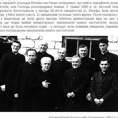
н здоров’я ксьондза Юзефа настільки погіршився, що навіть парафіяни поча
ятеля, але Господь розпорядився інакше. У травні
1980
р. кс. Антоній Хом
урочисте Богослужіння з нагоди
50
-ліття священства кс. Юзефа. Біля кост
тар, у Месі взяло участь
11
священиків та кілька тисяч вірних. Після похорону 
 у Шаргороді це була друга масова публічна демонстрація віри на цих 
на цю подію майже моментально: призначили нового настоятеля, молод
 ті часи це була нечувана подія – у ситуації, коли помирав священик, парафі
вого попередника призначили нового настоятеля!
Помер Юзеф Кучинський
13
березня
1982
р. 