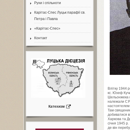
Рухи і спільноти
Карітас-Спес Луцьк парафії св.
Петра і Павла
«Карітас-Спес»
Контакт
Влітку
1944
р
кс. Юзеф Куч
Шельонжека ви
належали
С
настоятелем п
Катехизм
Там священик 
добиватися в
Харкова та Д
січня
1945
р. 
де він переб