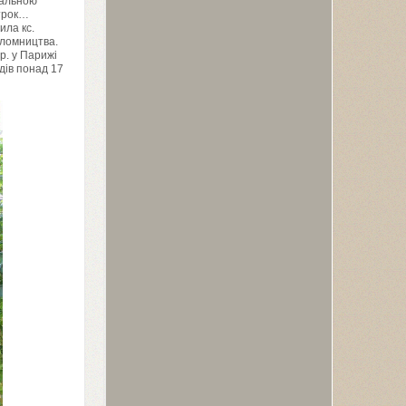
пальною
строк…
ила кс.
аломництва.
р. у Парижі
идів понад
17