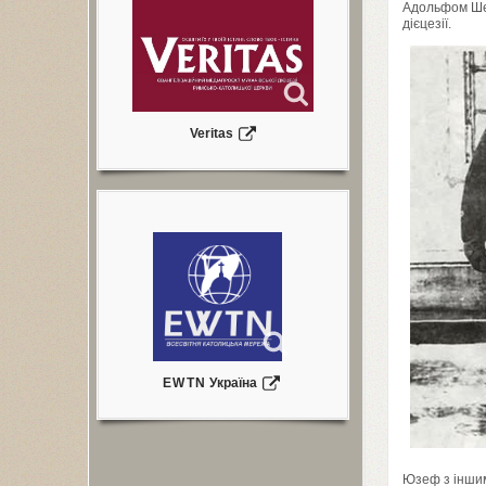
Адольфом Ше
дієцезії.
Veritas
EWTN
Україна
Юзеф з іншим