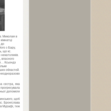
св. Миколая в
 кімнатці
 до
ого з Бару,
, що кс.
 некатоликів.
, власного
ки… Ксьондз
ільки
нших областей.
, неодноразово
а сестра, яка
 прогресувала
нньої допомоги
винського, щоб
кс. Броніслава
 в Мурафі, теж