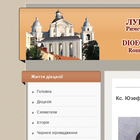
Життя дієцезії
Шаблоны Joom
Головна
Кс. Юзеф
Дієцезія
Схематизм
Історія
Чернечі згромадження