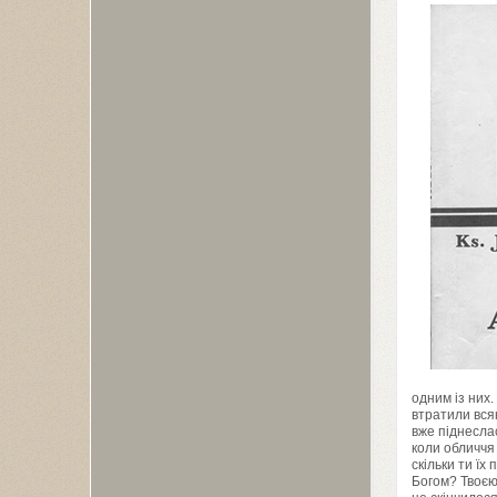
одним із них
втратили всяк
вже піднеслас
коли обличчя 
скільки ти їх
Богом? Твоєю