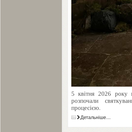
5
квітня
2026
року в
розпочали святкува
процесією.
Детальніше…