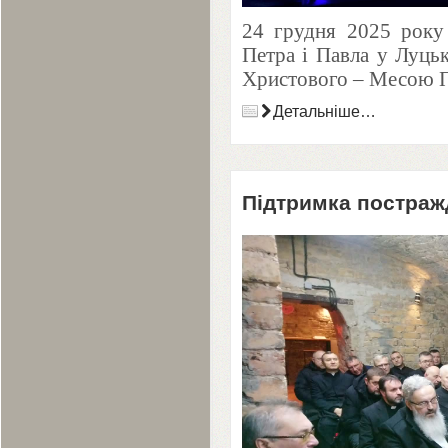
24
грудня
2025
року 
Петра і Павла у Луцьк
Христового – Месою П
Детальніше…
Підтримка постражд