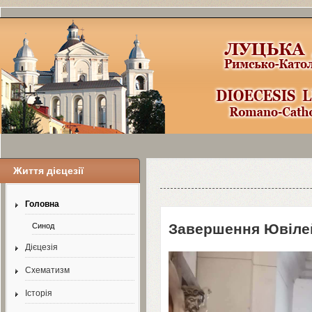
Життя дієцезії
Уроки по Joomla
3
можно найти здесь
Головна
Завершення Ювіле
Синод
Дієцезія
Схематизм
Історія