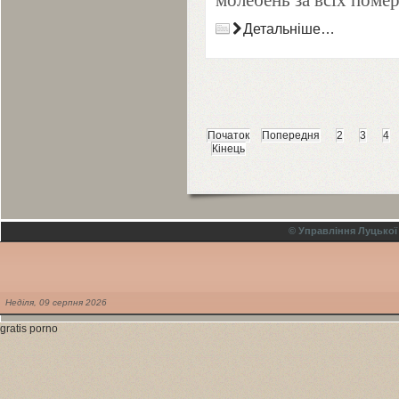
молебень за всіх поме
Детальніше…
Початок
Попередня
2
3
4
Кінець
© Управління Луцької
Неділя,
09
серпня
2026
gratis porno