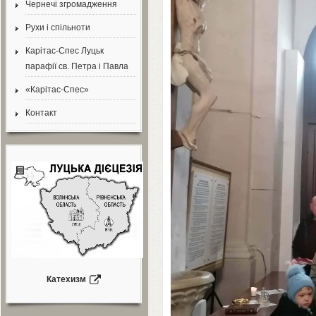
Чернечі згромадження
Рухи і спільноти
Карітас-Спес Луцьк
парафії св. Петра і Павла
«Карітас-Спес»
Контакт
Катехизм