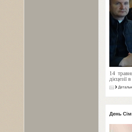
14
трав
дієцезії 
Деталь
День Сім