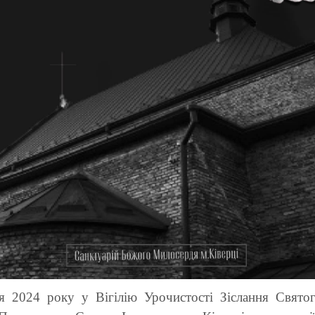
ня
2024
року у Вігілію Урочистості Зіслання Свято