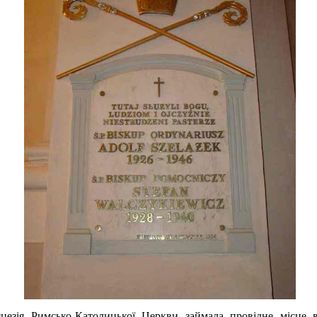
єцезія Римсько-Католицької Церкви займала провідне місце 