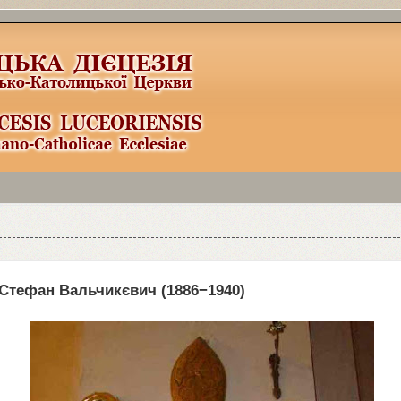
a
3
можно найти здесь:
http://joomla
3
x.ru/
Стефан Вальчикєвич (
1886
−
1940
)