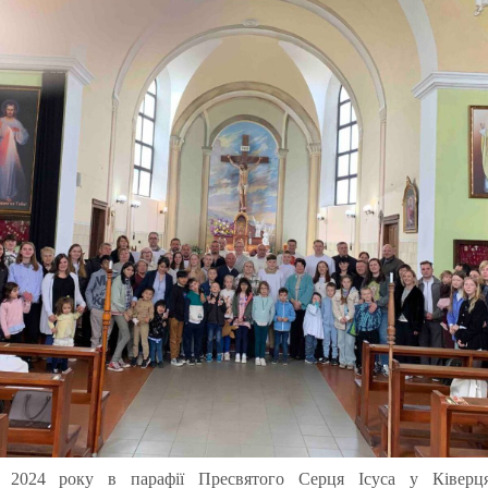
я
2024
року в парафії Пресвятого Серця Ісуса у Ківерця