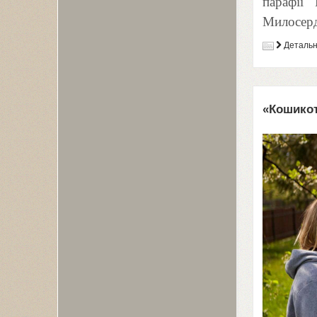
парафії
Милосерд
Деталь
«Кошикот