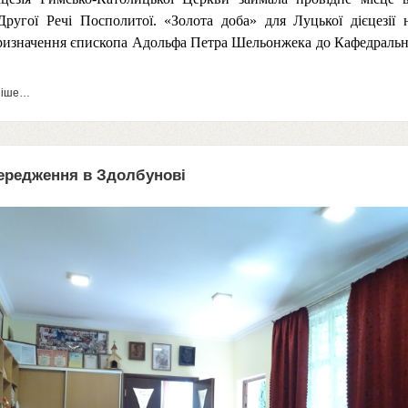
Другої Речі Посполитої. «Золота доба» для Луцької дієцезії 
ризначення єпископа Адольфа Петра Шельонжека до Кафедральн
ніше…
ередження в Здолбунові