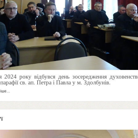
ня
2024
року відбувся день зосередження духовенств
в парафії св. ап. Петра і Павла у м. Здолбунів.
ніше…
’ї