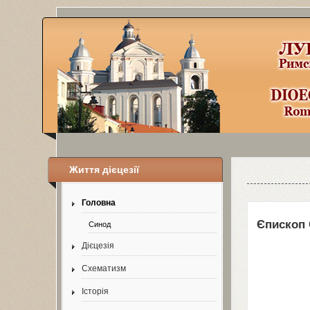
Життя дієцезії
Уроки по Jooml
Головна
Єпископ 
Синод
Дієцезія
Схематизм
Історія