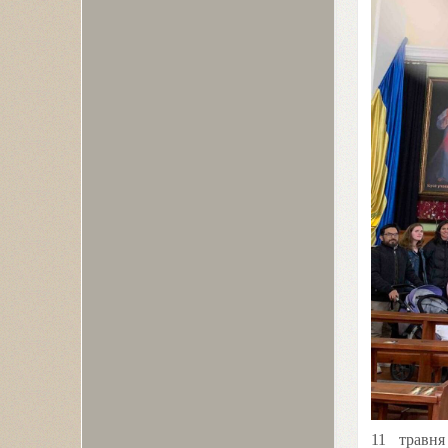
11
травн