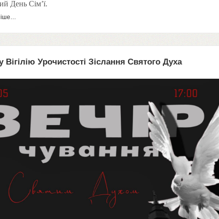
ий День Сім’ї.
ніше…
у Вігілію Урочистості Зіслання Святого Духа