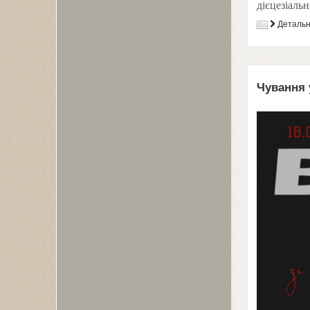
дієцезіальн
Деталь
Чування 