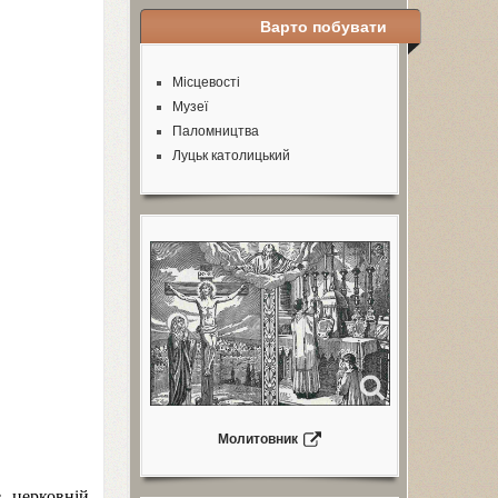
Варто побувати
Місцевості
Музеї
Паломництва
Луцьк католицький
Молитовник
в церковній