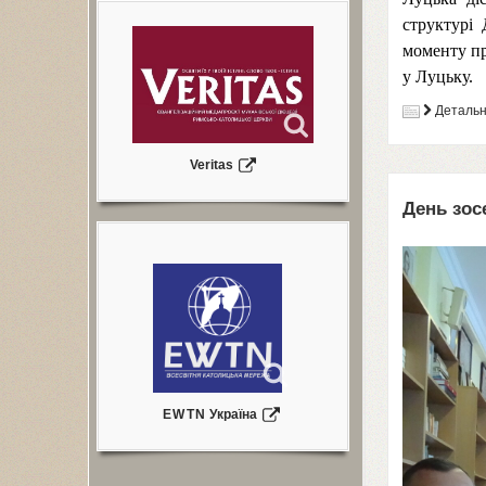
структурі 
моменту п
у Луцьку.
Деталь
Veritas
День зос
EWTN
Україна