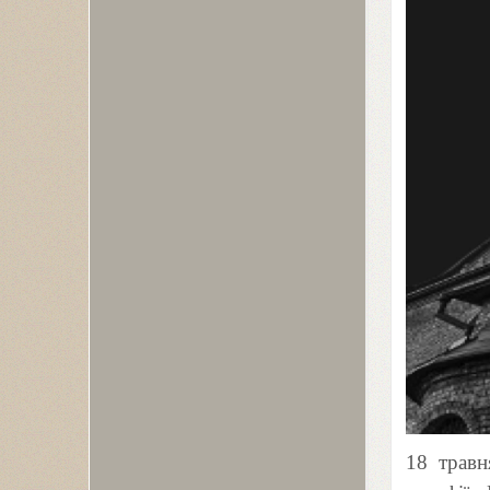
18
трав