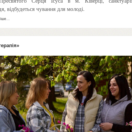
 Пресвятого Серця Ісуса в м. Ківерці, санктуар
я, відбудеться чування для молоді.
ніше…
ерапія»