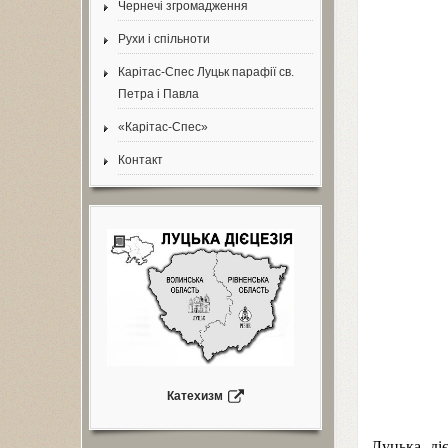
Чернечі згромадження
Рухи і спільноти
Карітас-Спес Луцьк парафії св.
Петра і Павла
«Карітас-Спес»
Контакт
Катехизм
Луцька ді