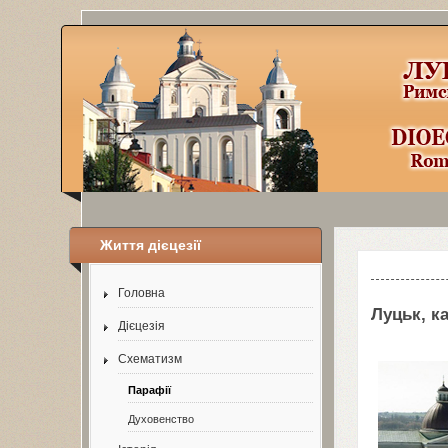
Життя дієцезії
Шаблоны Joom
Головна
Луцьк, к
Дієцезія
Схематизм
Парафії
Духовенство