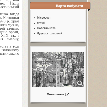
ано. Після
Варто побувати
астирський
ська влада
ад. Католики
Місцевості
970
р. храм
Музеї
чого музею,
ей атеїзму.
Паломництва
щено орган,
Луцьк католицький
–
XIX
ст.; з
нт амвону,
ства в тоді
 в головному
 латинського
Молитовник