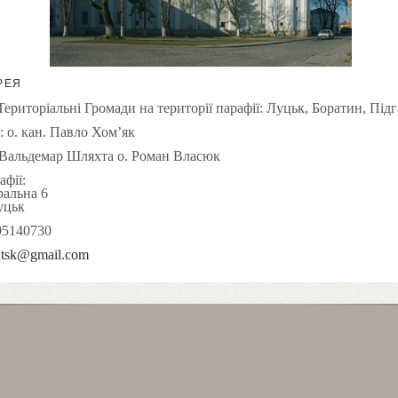
РЕЯ
Територіальні Громади на території парафії:
Луцьк, Боратин, Підг
: о. кан. Павло Хом’як
. Вальдемар Шляхта о. Роман Власюк
афії:
ральна
6
уцьк
9
514
07
30
utsk@gmail.com