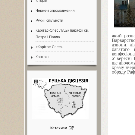
Історія
Чернечі згромадження
Рухи і спільноти
Карітас-Спес Луцьк парафії св.
який розп
Петра і Павла
Варварство
дзвони, лі
«Карітас-Спес»
багатого 
конфесіонал
Контакт
У вересні
ще діючому
храму зве
обряду Раф
Катехизм