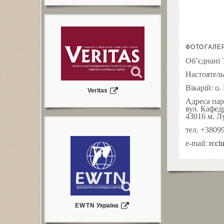
ФОТОГАЛЕ
Об’єднані 
Настоятель
Вікарій: о
Veritas
Адреса пар
вул. Кафед
43016
м. Л
тел.
+
38
09
e-mail:
rccl
EWTN
Україна