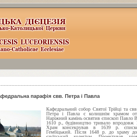
la
3
здесь:
http://www.joomla
3
x.ru/joomla
3
-templates.html
афедральна парафія свв. Петра і Павла
Кафедральний собор Святої Трійці та свв
Петра і Павла є колишнім храмом отці
Наріжний камінь освятив єпископ Павло 
1610
р., будівництво тривало впродовж
Храм консекрував в
1639
р. єписк
Гембіцький. Після
1648
р. до храму доб
єзуїтський колегіум. Проектував хр