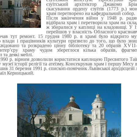
єзуїтський архітектор Джакомо Брі
скасування ордену єзуїтів (
1773
р.) мон
храм перетворено на кафедральний собор.
Після закінчення війни у
1948
р. радян
відібрала храм і перетворила храм на скл
ж збиралися у каплиці на кладовищі. У
1
перейшов у власність Обласного краєзнав
очав тут ремонт.
15
грудня
1980
р. в храмі було відкрито муз
 влади і працівників культури призвело до того, що було зни
квідовано та розкрадено цінну бібліотеку та
20
образів
XVII
інтер’єру храму чудом збереглося кілька образів, фрагме
 та деякі меблі.
1990
р. вірним дозволили користатися каплицею Пресвятого Таїн
 музеї історії релігії та атеїзму. Консекрував храм і першу Месу
ршив
31
березня
1991
р. єпископ-помічник Львівської архідієцезії
аїл Керницький.