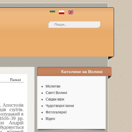
Католики на Волині
Парафії
Молитви
Святі Волині
Свідки віри
. Апостолів
Чудотворні ікони
в єзуїтів.
Фотогалереї
Волуцький в
1616
–
39
рр.
Відео
оп Андрій
удовується
ам відомий