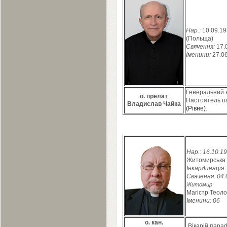
Нар.:
10
.
09
.
19
(Польща)
Свячення:
17
.
Іменини:
27
.
0
Генеральний ві
о. прелат
Настоятель п
Владислав Чайка
(Рівне)
.
Нар.:
16
.
10
.
19
Житомирська 
Інкардинація:
Свячення:
04
.
Житомир
Магістр Теолог
Іменини:
06
о. кан.
Вікарій параф