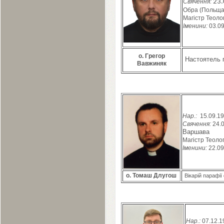
Свячення:
23
.
Обра
(Польща
Магістр Теолог
Іменини:
03
.
0
о. Грегор
Настоятель 
Вавжиняк
Нар.:
15
.
09
.
19
Свячення:
24
.
Варшава
Магістр Теолог
Іменини:
22
.
09
о. Томаш Длугош
Вікарій парафії
Нар.:
07
.
12
.
1