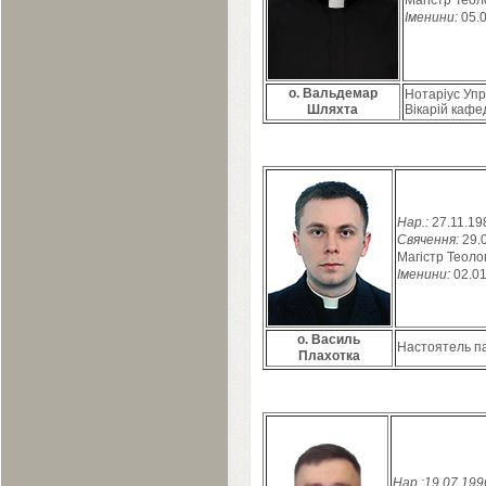
Магістр Теоло
Іменини:
05
.
о. Вальдемар
Нотаріус Упр
Шляхта
Вікарій кафе
Нар.:
27
.
11
.
19
Свячення:
29
.
Магістр Теолог
Іменини:
02
.
0
о. Василь
Настоятель п
Плахотка
Нар.:
19
.
07
.
199