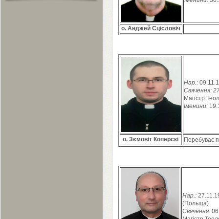
Іменини:
30
.
о. Анджей Сцісловіч
Нар.:
09
.
11
.
1
Свячення:
2
Магістр Теол
Іменини:
19
.
о. Зємовіт Коперскі
Перебуває п
Нар.:
27
.
11
.
1
(Польща)
Свячення:
06