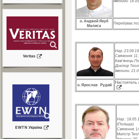
Іменини:
16
.
0
о. Анджей Якуб
Перебуває поз
Малиса
Нар.:
23
.
09
.
19
Свячення:
11
.
Veritas
Кам’янець-По
Доктор Теоло
Іменини:
21
.
0
Настоятель
о. Ярослав
Рудий
.
Нар.:
18
.
05
.
(Польща)
EWTN
Україна
Свячення:
1
Магістр Теол