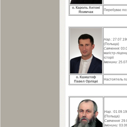
о. Кароль Антоні
Перебуває поз
Яхимчак
Нар.:
27
.
07
.
19
(Польща)
Свячення:
03
.
магістр-ліценц
історії
Іменини:
25
.
0
о. Кшиштоф
Настоятель п
Павел Орліцкі
Нар.:
01
.
09
.
19
(Польща)
Свячення:
29
.
Іменини:
03
.
0