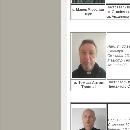
Настоятель п
о. Марек Мірослав
св. Станіслава
Жук
св. Архангела
Нар.:
24
.
06
.
1
(Польща)
Свячення:
13
.
Магістр Теол
Іменини:
03
.
Настоятель 
о. Томаш Антоні
Пресвятого С
Трацькі
Нар.:
03
.
12
.
1
Свячення:
29
Іменини:
12
.
1