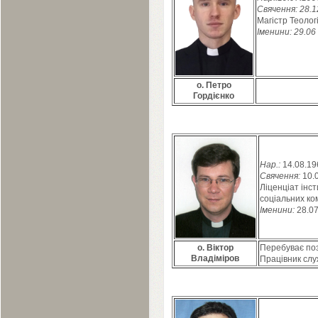
Свячення:
28
.
1
Магістр Теологі
Іменини:
29
.
06
о. Петро
Гордієнко
Нар.:
14
.
08
.
19
Свячення:
10
.
Ліценціат інс
соціальних ко
Іменини:
28
.
0
о. Віктор
Перебуває поз
Владіміров
Працівник слу