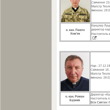
Свячення:
23
Магістр Теоло
Іменини:
29
.
0
Канцлер Луцьк
директор па
о. кан. Павло
Хом’як
Настоятель
,
Нар.:
27
.
12
.
1
Свячення:
16
.
Магістр Теолог
Іменини:
28
.
0
Директор «Кар
о. кан. Роман
Настоятель п
Бурник
Всіх Святих і