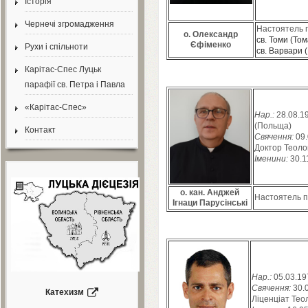
Історія
Чернечі згромадження
Настоятель 
о. Олександр
св. Томи (То
Єфіменко
Рухи і спільноти
св. Варвари (
Карітас-Спес Луцьк
парафії св. Петра і Павла
«Карітас-Спес»
Нар.:
28
.
08
.
1
(Польща)
Контакт
Свячення:
09
.
Доктор Теолог
Іменини:
30
.
1
о. кан. Анджей
Настоятель 
Ігнаци Парусінські
Нар.:
05
.
03
.
19
Свячення:
30
.
Катехизм
Ліценціат Теол