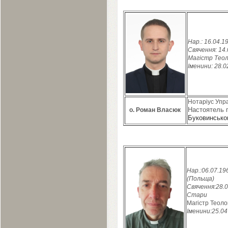
Нар.:
16
.
04
.
1
Свячення:
14
.
Магістр Теол
Іменини:
28
.
0
Нотаріус Упра
Настоятель 
о. Роман Власюк
Буковинськог
Нар.:
06
.
07
.
19
(Польща)
Свячення:
28
.
0
Стари
Магістр Теолог
Іменини:
25
.
04