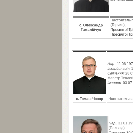
Настоятель 
(Торчин)
,
о. Олександр
Гамалійчук
Пресвятої Трі
Пресвятої Тр
Нар.:
11
.
06
.
197
Інкардинація:
Свячення:
28
.
0
Магістр Теологі
Іменини:
03
.
07
о. Томаш Чопор
Настоятель па
Нар.:
31
.
01
.
19
(Польща)
Свячення:
30
.