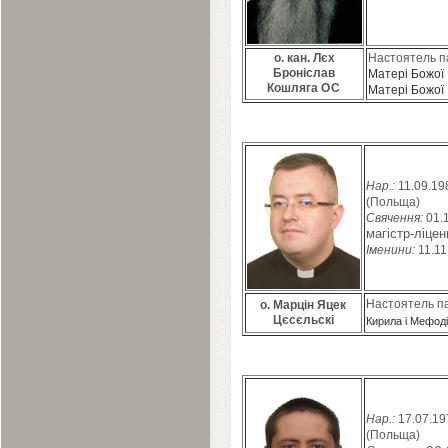
о. кан. Лєх
Настоятель п
Броніслав
Матері Божої 
Кошляга
ОС
Матері Божої 
Нар.:
11
.
09
.
19
(Польща)
Свячення:
01
.
магістр-ліцен
Іменини:
11
.
11
Настоятель п
о. Марцін Яцек
Цєсєльскі
Кирила і Мефоді
Нар.:
17
.
07
.
19
(Польща)