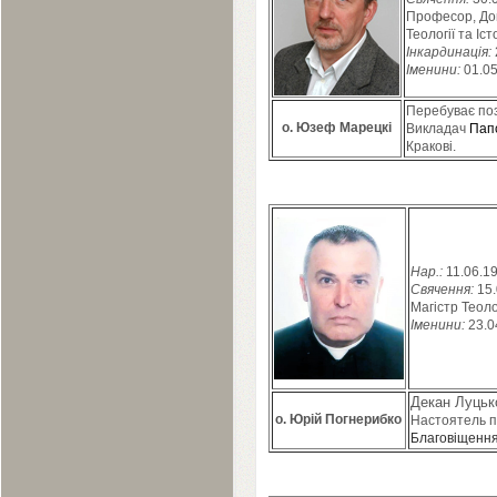
Професор, Док
Теології та Іст
Інкардинація:
Іменини:
01
.
0
Перебуває поз
о. Юзеф Марецкі
Викладач
Пап
Кракові.
Нар.:
11
.
06
.
1
Свячення:
15
.
Магістр Теоло
Іменини:
23
.
0
Декан Луцьк
о. Юрій Погнерибко
Настоятель 
Благовіщення