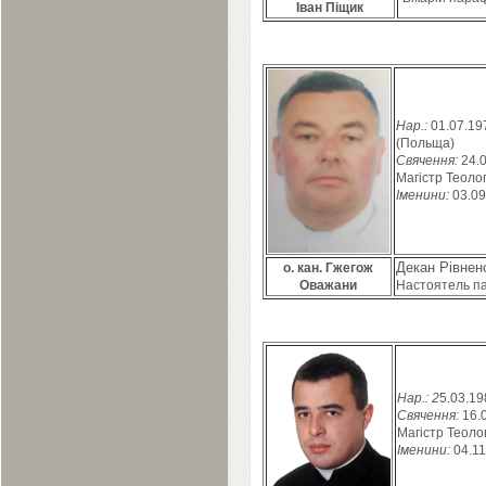
Іван Піщик
Нар.:
01
.
07
.
19
(Польща)
Свячення:
24
.
Магістр Теолог
Іменини:
03
.
09
Декан Рівнен
о.
кан.
Гжегож
Оважани
Настоятель п
Нар.:
2
5
.
03
.
19
Свячення:
16
.
Магістр Теолог
Іменини:
04
.
11