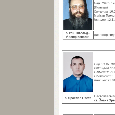
Нар.:
29
.
05
.
19
(Польща)
Свячення:
16
.
Магістр Теолог
Іменини:
12
.
11
о. кан. Вітольд–
Директор вид
Йосиф Ковалів
Нар.:
01
.
07
.
19
Вінницька обл
Свячення:
29
.
Подільський
Іменини:
21
.
0
Настоятель п
о. Ярослав Пяста
св. Йоана Хре