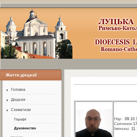
Життя дієцезії
Шаблоны Joomla
3
здесь:
http://www.j
Головна
Дієцезія
Схематизм
Нар.
:
09
.
10
.
Парафії
Свячення:
1
Духовенство
Іменини:
11
.