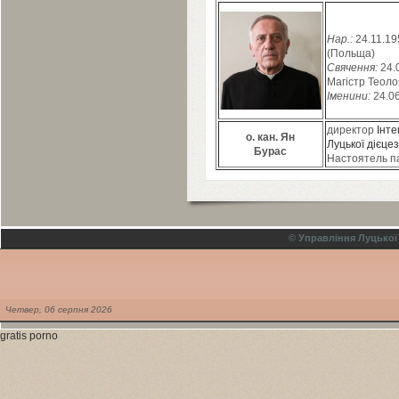
Нар.:
24
.
11
.
19
(Польща)
Свячення:
24
.
Магістр Теолог
Іменини:
24
.
0
директор
Інте
о. кан.
Ян
Луцької дієцез
Бурас
Настоятель п
© Управління Луцької
Четвер,
06
серпня
2026
gratis porno