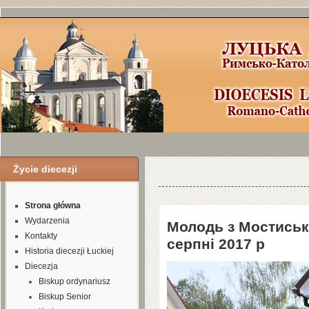
Życie diecezji
Уроки по Joomla
3
можно найти здесь
Strona główna
Wydarzenia
Молодь з Мостиська
Kontakty
серпні
2017
р
Historia diecezji Łuckiej
Diecezja
Biskup ordynariusz
Biskup Senior