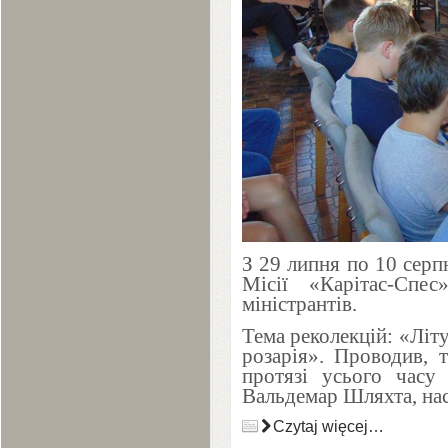
З
29
липня по
10
серп
Місії «Карітас-Спе
міністрантів.
Тема реколекцій: «Літ
розарія». Проводив, 
протязі усього часу 
Вальдемар Шляхта, нас
Czytaj więcej…