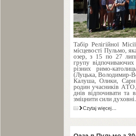
Табір Релігійної Місі
місцевості Пульмо, я
озер, з
15
по
27
лип
групу відпочиваючих 
різних римо-католиц
(Луцька, Володимир-В
Калуша, Олики, Сарн
родин учасників
АТО
днів відпочивати та в
зміцнити сили духовні.
Czytaj więcej…
Оаза в Пульмо з
30