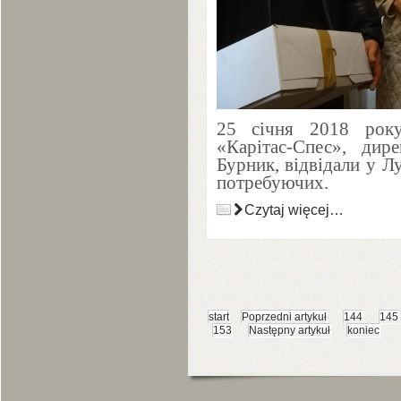
25
січня
2018
року 
«Карітас-Спес», ди
Бурник, відвідали у Л
потребуючих.
Czytaj więcej…
start
Poprzedni artykuł
144
145
153
Następny artykuł
koniec