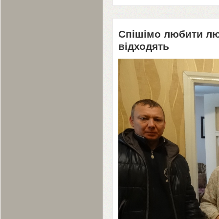
Спішімо любити лю
відходять