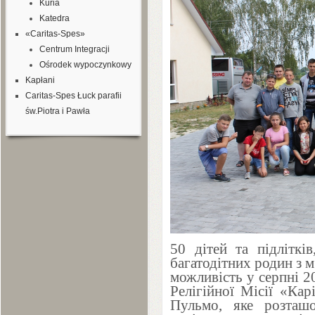
Kuria
Katedra
«Caritas-Spes»
Centrum Integracji
Ośrodek wypoczynkowy
Kapłani
Caritas-Spes Łuck parafii
św.Piotra i Pawła
50
дітей та підлітків
багатодітних родин з м
можливість у серпні
2
Релігійної Місії «Кар
Пульмо, яке розташ