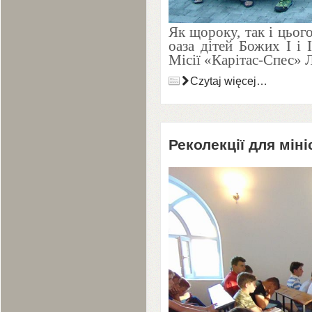
Як щороку, так і цього
оаза дітей Божих І і
Місії «Карітас-Спес» Л
Czytaj więcej…
Реколекції для мін